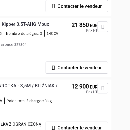
Contacter le vendeur
4 Kipper 3.5T-AHG Mbux
21 850
EUR
Prix HT
6
Nombre de siéges:
3
143 CV
férence 327304
Contacter le vendeur
OTKA - 3,5M / BLIŹNIAK /
12 900
EUR
Prix HT
CV
Poids total à charger:
3 kg
ÓŁKA Z OGRANICZONĄ
Contacter le vendeur