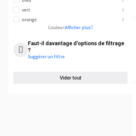
bleu
1
vert
3
orange
3
Сouleur:
Afficher plus
Faut-il davantage d’options de filtrage
?
Suggérer un filtre
Vider tout