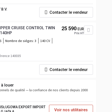
B.V.
Contacter le vendeur
IPPER CRUISE CONTROL TWIN
25 590
EUR
WHEELS AIR CONDITIONING 140HP
Prix HT
6
Nombre de siéges:
3
140 CV
érence 140035
Contacter le vendeur
t à louer
sionnels de qualité — la confiance de nos clients depuis 2000
USŁUGOWA EXPORT IMPORT
Voir nos utilitaires
A GJĄDŁA