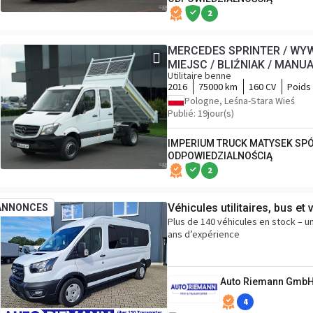
2
MERCEDES SPRINTER / WY
MIEJSC / BLIŹNIAK / MAN
Utilitaire benne
2016
75000 km
160 CV
Poids 
Pologne, Leśna-Stara Wieś
Publié: 19jour(s)
IMPERIUM TRUCK MATYSEK SP
ODPOWIEDZIALNOŚCIĄ
2
Véhicules utilitaires, bus e
ANNONCES
Plus de 140 véhicules en stock – un
ans d’expérience
Auto Riemann Gmb
4