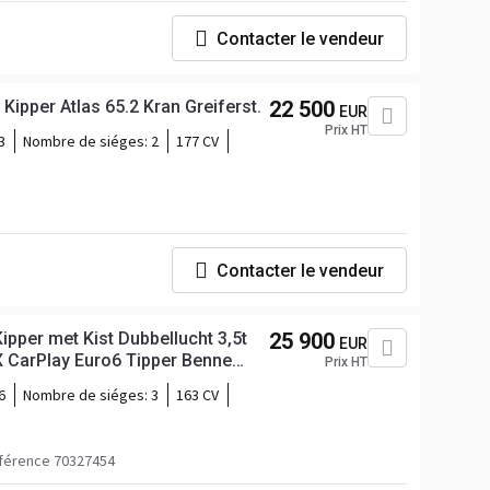
Contacter le vendeur
Kipper Atlas 65.2 Kran Greiferst.
22 500
EUR
Prix HT
3
Nombre de siéges:
2
177 CV
Contacter le vendeur
ipper met Kist Dubbellucht 3,5t
25 900
EUR
 CarPlay Euro6 Tipper Benne
Prix HT
emorquage Régulateur de vitesse
6
Nombre de siéges:
3
163 CV
férence 70327454