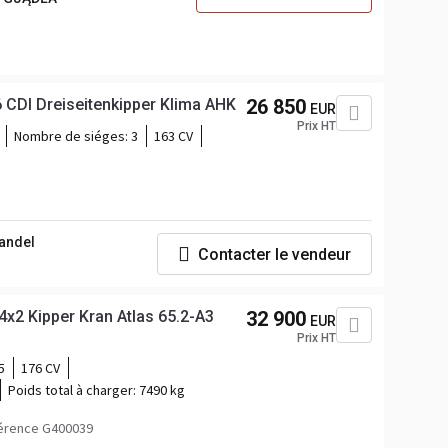
 CDI Dreiseitenkipper Klima AHK
26 850
EUR
Prix HT
Nombre de siéges:
3
163 CV
andel
Contacter le vendeur
2 Kipper Kran Atlas 65.2-A3
32 900
EUR
Prix HT
5
176 CV
Poids total à charger:
7490 kg
érence G400039