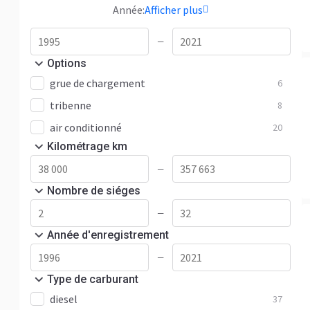
Année:
Afficher plus
—
Options
grue de chargement
6
tribenne
8
air conditionné
20
Kilométrage km
—
Nombre de siéges
—
Année d'enregistrement
—
Type de carburant
diesel
37