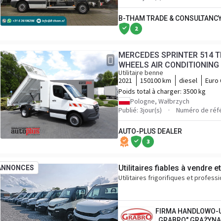
B-THAM TRADE & CONSULTANCY 
2
MERCEDES SPRINTER 514 T
Utilitaire benne
2021
150100 km
diesel
Euro 
Poids total à charger:
3500 kg
Pologne, Wałbrzych
Publié: 3jour(s)
Numéro de réf
AUTO-PLUS DEALER
3
Utilitaires fiables à vendre e
ANNONCES
Utilitaires frigorifiques et profes
FIRMA HANDLOWO-
,,GRABRO" GRAŻYN