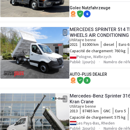
Golec Nutzfahrzeuge
6
MERCEDES SPRINTER 514 T
Utilitaire benne
2021
81000 km
diesel
Euro 6
Capacité de chargement:
760 kg
Pologne, Wałbrzych
Publié: 1jour(s)
Numéro de réf
AUTO-PLUS DEALER
3
Mercedes-Benz Sprinter 316
Kran Crane
Utilitaire benne
2013
87485 km
GNC
Euro 5
Capacité de chargement:
575 kg
Les Pays-Bas, Rheden
Publié: 2jour(s)
Numéro de réf