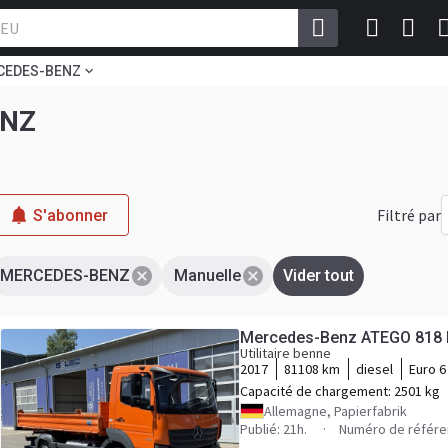
CEDES-BENZ
ENZ
Filtré par
S'abonner
MERCEDES-BENZ
Manuelle
Vider tout
Mercedes-Benz ATEGO 818 K
Utilitaire benne
2017
81108 km
diesel
Euro 6
Capacité de chargement:
2501 kg
Allemagne, Papierfabrik
Publié: 21h.
Numéro de référ