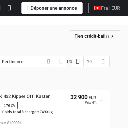
Déposer une annonce
Fra
| EUR
en crédit-bail
33
Pertinence
20
1
/
3
 4x2 Kipper Off. Kasten
32 900
EUR
Prix HT
176 CV
Poids total à charger:
7490 kg
ence G400094