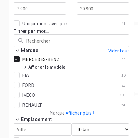
—
Uniquement avec prix
41
Filtrer par mot...
Marque
Vider tout
MERCEDES-BENZ
44
Afficher le modèle
FIAT
Sprinter
32
19
FORD
Vario
28
2
IVECO
Autre
205
10
RENAULT
61
Marque:
Afficher plus
Emplacement