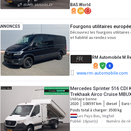
BAS World
19
Fourgons utilitaires europé
ANNONCES
Découvrez les fourgons utilitaire
et fiabilité au rendez-vous
RM Automobile M.R
5
www.rm-automobile.com
Mercedes Sprinter 516 CDI K
Trekhaak Airco Cruise MBUX
Utilitaire benne
Kieper Climatisé Barre de r
2020
108597 km
diesel
Euro 
Poids total à charger:
3500 kg
Les Pays-Bas, Veghel
Publié: 16jour(s)
Numéro de ré