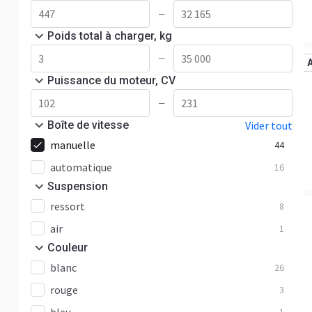
—
Poids total à charger, kg
—
Puissance du moteur, CV
—
Boîte de vitesse
Vider tout
manuelle
44
automatique
16
Suspension
ressort
8
air
1
Сouleur
blanc
26
rouge
3