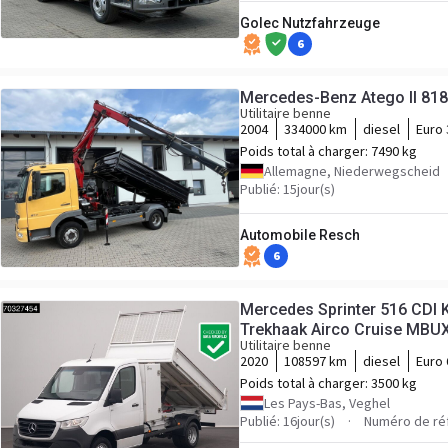
Golec Nutzfahrzeuge
6
Mercedes-Benz Atego II 818 
Utilitaire benne
2004
334000 km
diesel
Euro 
Poids total à charger:
7490 kg
Allemagne, Niederwegscheid
Publié: 15jour(s)
Automobile Resch
6
Mercedes Sprinter 516 CDI K
Trekhaak Airco Cruise MBUX
Utilitaire benne
Kieper Climatisé Barre de r
2020
108597 km
diesel
Euro 
Poids total à charger:
3500 kg
Les Pays-Bas, Veghel
Publié: 16jour(s)
Numéro de ré