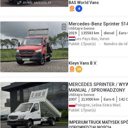
BAS World Vans
4
Mercedes-Benz Sprinter 51
Utilitaire benne
2019
135583 km
diesel
Euro 
Les Pays-Bas, Vuren
Publié: 17jour(s)
Numéro de ré
Kleyn Vans B.V.
14
MERCEDES SPRINTER / WYWR
MANUAL / SPROWADZONY
Utilitaire benne
2007
213000 km
Euro 6
142 
Pologne, Leśna-Stara Wieś
Publié: 17jour(s)
IMPERIUM TRUCK MATYSEK SP
ODPOWIEDZIALNOŚCIĄ