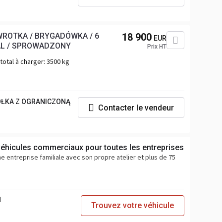
WROTKA / BRYGADÓWKA / 6
18 900
EUR
UAL / SPROWADZONY
Prix HT
total à charger:
3500 kg
ÓŁKA Z OGRANICZONĄ
Contacter le vendeur
t véhicules commerciaux pour toutes les entreprises
e entreprise familiale avec son propre atelier et plus de 75
H
Trouvez votre véhicule