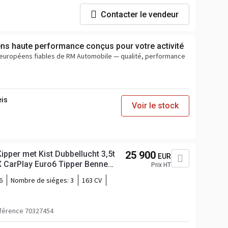
Contacter le vendeur
ens haute performance conçus pour votre activité
s européens fiables de RM Automobile — qualité, performance
eis
Voir le stock
ipper met Kist Dubbellucht 3,5t
25 900
EUR
 CarPlay Euro6 Tipper Benne
Prix HT
emorquage Régulateur de vitesse
6
Nombre de siéges:
3
163 CV
férence 70327454