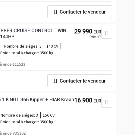
Contacter le vendeur
IPPER CRUISE CONTROL TWIN
29 990
EUR
WHEELS AIR CONDITIONING 140HP
Prix HT
Nombre de siéges:
3
140 CV
Poids total à charger:
3500 kg
érence 111523
Contacter le vendeur
 1.8 NGT 366 Kipper + HIAB Kraan
16 900
EUR
Nombre de siéges:
3
156 CV
Poids total à charger:
3500 kg
érence VD920Z