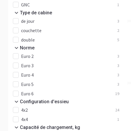
GNC
1
Type de cabine
de jour
3
couchette
2
double
5
Norme
Euro 2
3
Euro 3
3
Euro 4
3
Euro 5
3
Euro 6
19
Configuration d'essieu
4x2
24
4x4
1
Capacité de chargement, kg