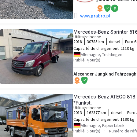
3
www.grabro.pl
Mercedes-Benz Sprinter 516
Utilitaire benne
2018
30785 km
diesel
Euro 6
Capacité de chargement:
2110 kg
Allemagne, Trichtingen
Publié: 4jour(s)
Alexander Jungkind Fahrzeugh
Mercedes-Benz ATEGO 818 4x
*Funkst.
Utilitaire benne
2013
162377 km
diesel
Euro 
Capacité de chargement:
1190 kg
Allemagne, Papierfabrik
Publié: 5jour(s)
Numéro de réf