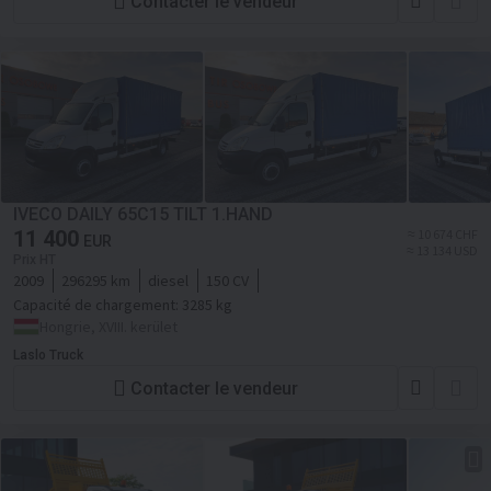
Contacter le vendeur
IVECO DAILY 65C15 TILT 1.HAND
11 400
≈ 10 674 CHF
EUR
≈ 13 134 USD
Prix HT
2009
296295 km
diesel
150 CV
Capacité de chargement:
3285 kg
Hongrie, XVIII. kerület
Laslo Truck
Contacter le vendeur