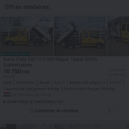
Offres similaires:
Iveco Daily 35C13 D 345 Kipper Tipper DOKA
Dubbelcabine
10 750
≈ 10 065 CHF
EUR
≈ 12 385 USD
Prix HT
2009
191430 km
diesel
Euro 5
Nombre de siéges:
6
126 CV
Capacité de chargement:
920 kg
Poids total à charger:
3500 kg
Les Pays-Bas, De Steeg
B-THAM TRADE & CONSULTANCY B.V.
Contacter le vendeur