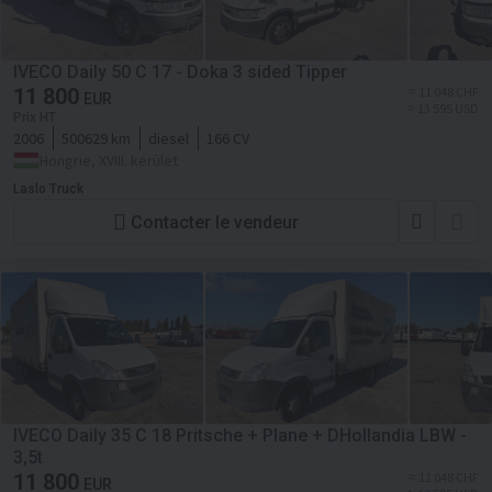
IVECO Daily 50 C 17 - Doka 3 sided Tipper
11 800
≈ 11 048 CHF
EUR
≈ 13 595 USD
Prix HT
2006
500629 km
diesel
166 CV
Hongrie, XVIII. kerület
Laslo Truck
Contacter le vendeur
IVECO Daily 35 C 18 Pritsche + Plane + DHollandia LBW -
3,5t
11 800
≈ 11 048 CHF
EUR