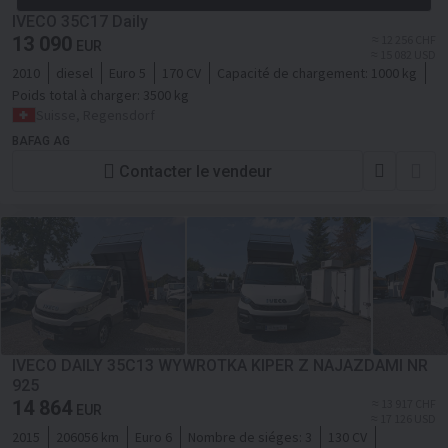
IVECO 35C17 Daily
13 090
≈ 12 256 CHF
EUR
≈ 15 082 USD
2010
diesel
Euro 5
170 CV
Capacité de chargement:
1000 kg
Poids total à charger:
3500 kg
Suisse, Regensdorf
BAFAG AG
Contacter le vendeur
IVECO DAILY 35C13 WYWROTKA KIPER Z NAJAZDAMI NR
925
14 864
≈ 13 917 CHF
EUR
≈ 17 126 USD
2015
206056 km
Euro 6
Nombre de siéges:
3
130 CV