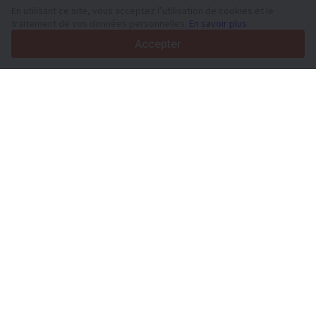
36
Langues prises en charge
En utilisant ce site, vous acceptez l’utilisation de cookies et le
traitement de vos données personnelles.
En savoir plus
4.7/5
Trustpilot
Accepter
Aux vendeurs
Services de promotion
Tarifs aux services payants du site
Assistance
Aux acheteurs
Avis sur les marques
Salons
Crédit-bail
Informations
À propos de Truck1