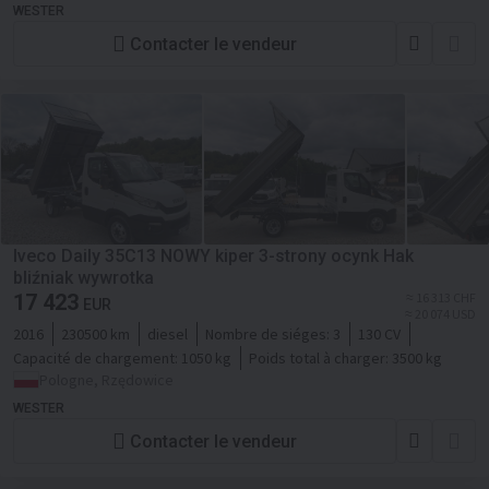
WESTER
Contacter le vendeur
Iveco Daily 35C13 NOWY kiper 3-strony ocynk Hak
bliźniak wywrotka
17 423
≈ 16 313 CHF
EUR
≈ 20 074 USD
2016
230500 km
diesel
Nombre de siéges:
3
130 CV
Capacité de chargement:
1050 kg
Poids total à charger:
3500 kg
Pologne, Rzędowice
WESTER
Contacter le vendeur