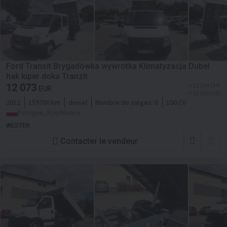
Ford Transit Brygadówka wywrotka Klimatyzacja Dubel
hak kiper doka Tranzit
12 073
≈ 11 304 CHF
EUR
≈ 13 910 USD
2012
159700 km
diesel
Nombre de siéges:
6
100 CV
Pologne, Rzędowice
WESTER
Contacter le vendeur