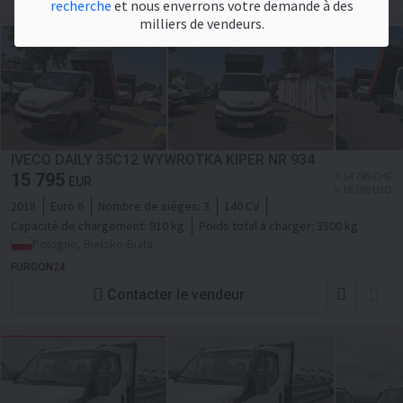
recherche
et nous enverrons votre demande à des
milliers de vendeurs.
IVECO DAILY 35C12 WYWROTKA KIPER NR 934
15 795
≈ 14 789 CHF
EUR
≈ 18 198 USD
2018
Euro 6
Nombre de siéges:
3
140 CV
Capacité de chargement:
910 kg
Poids total à charger:
3500 kg
Pologne, Bielsko-Biała
FURGON24
Contacter le vendeur