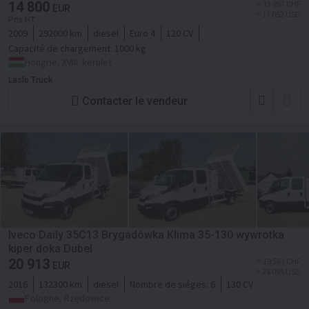
14 800
≈ 13 857 CHF
EUR
≈ 17 052 USD
Prix HT
2009
292000 km
diesel
Euro 4
120 CV
Capacité de chargement:
1000 kg
Hongrie, XVIII. kerület
Laslo Truck
Contacter le vendeur
Iveco Daily 35C13 Brygadówka Klima 35-130 wywrotka
kiper doka Dubel
20 913
≈ 19 581 CHF
EUR
≈ 24 095 USD
2016
132300 km
diesel
Nombre de siéges:
6
130 CV
Pologne, Rzędowice