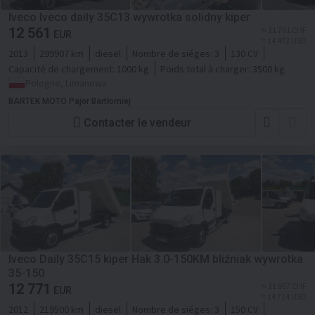
Iveco Iveco daily 35C13 wywrotka solidny kiper
12 561
≈ 11 761 CHF
EUR
≈ 14 472 USD
2013
299907 km
diesel
Nombre de siéges:
3
130 CV
Capacité de chargement:
1000 kg
Poids total à charger:
3500 kg
Pologne, Limanowa
BARTEK MOTO Pajor Bartłomiej
Contacter le vendeur
Iveco Daily 35C15 kiper Hak 3.0-150KM bliźniak wywrotka
35-150
12 771
≈ 11 957 CHF
EUR
≈ 14 714 USD
2012
219500 km
diesel
Nombre de siéges:
3
150 CV