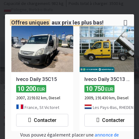
Capacité de chargement:
982 kg
Poids total à charger:
3500 kg
Pologne, Bielsko-Biała
FURGON24
Offres uniques
aux
prix les plus bas!
Contacter le vendeur
Iveco Daily 35C15
Iveco Daily 35C13 D 345 Kipper Tipper DOKA Dubbelcabine
Iveco Iveco daily 35C13 wywrotka solidny kiper
10 200
10 750
EUR
EUR
16 050
≈ 15 028 CHF
EUR
2007, 219102 km, Diesel
2009, 191430 km, Diesel
≈ 18 492 USD
2016
294904 km
diesel
Nombre de siéges:
3
130 CV
France, St Victoret
Les Pays-Bas, RHEDEN
Capacité de chargement:
1000 kg
Poids total à charger:
3500 kg
Pologne, Limanowa
Contacter
Contacter
BARTEK MOTO Pajor Bartłomiej
Contacter le vendeur
Vous pouvez également placer une
annonce de