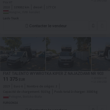
≈ 13 595 USD
Prix HT
2010
339062 km
diesel
177 CV
Hongrie, XVIII. kerület
Laslo Truck
Contacter le vendeur
FIAT TALENTO WYWROTKA KIPER Z NAJAZDAMI NR 903
11 375
≈ 10 650 CHF
EUR
≈ 13 106 USD
2019
Euro 6
Nombre de siéges:
3
Capacité de chargement:
910 kg
Poids total à charger:
3000 kg
Pologne, Bielsko-Biała
FURGON24