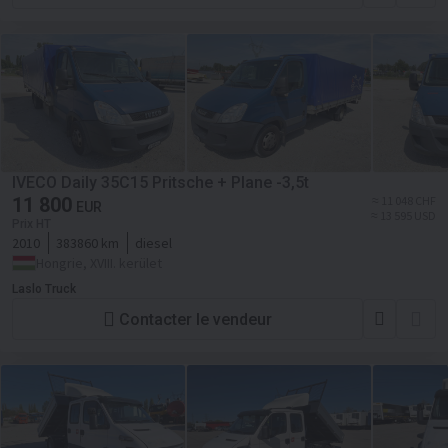
IVECO Daily 35C15 Pritsche + Plane -3,5t
11 800
≈ 11 048 CHF
EUR
≈ 13 595 USD
Prix HT
2010
383860 km
diesel
Hongrie, XVIII. kerület
Laslo Truck
Contacter le vendeur