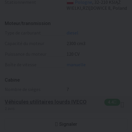
Stationnement
Pologne
, 32-210 KSIĄŻ
WIELKI,RZĘDOWICE 8, Poland
Moteur/transmission
type de carburant
diesel
capacité du moteur
2300 cm3
puissance du moteur
120 CV
boîte de vitesse
manuelle
Cabine
nombre de siéges
7
Véhicules utilitaires lourds IVECO
4.4
2 avis
Signaler