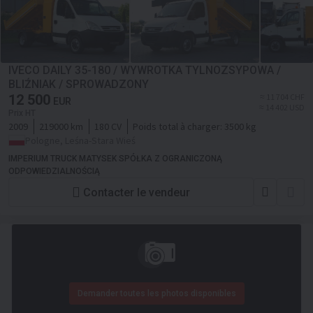
IVECO DAILY 35-180 / WYWROTKA TYLNOZSYPOWA /
BLIŹNIAK / SPROWADZONY
12 500
≈ 11 704 CHF
EUR
≈ 14 402 USD
Prix HT
2009
219000 km
180 CV
Poids total à charger:
3500 kg
Pologne, Leśna-Stara Wieś
IMPERIUM TRUCK MATYSEK SPÓŁKA Z OGRANICZONĄ
ODPOWIEDZIALNOŚCIĄ
Contacter le vendeur
Demander toutes les photos disponibles