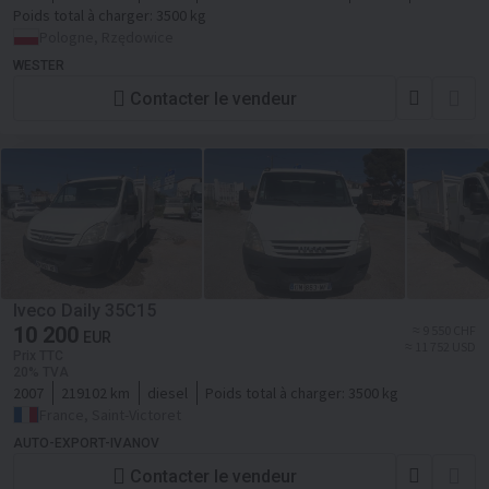
Poids total à charger:
3500 kg
Pologne, Rzędowice
WESTER
Contacter le vendeur
Iveco Daily 35C15
10 200
≈ 9 550 CHF
EUR
≈ 11 752 USD
Prix TTC
20% TVA
2007
219102 km
diesel
Poids total à charger:
3500 kg
France, Saint-Victoret
AUTO-EXPORT-IVANOV
Contacter le vendeur