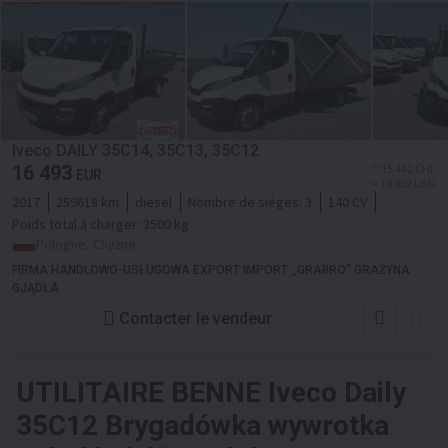
Iveco DAILY 35C14, 35C13, 35C12
16 493
≈ 15 442 CHF
EUR
≈ 19 002 USD
2017
259618 km
diesel
Nombre de siéges:
3
140 CV
Poids total à charger:
3500 kg
Pologne, Chyżne
FIRMA HANDLOWO-USŁUGOWA EXPORT IMPORT ,,GRABRO" GRAŻYNA
GJĄDŁA
Contacter le vendeur
UTILITAIRE BENNE
Iveco Daily
35C12 Brygadówka wywrotka