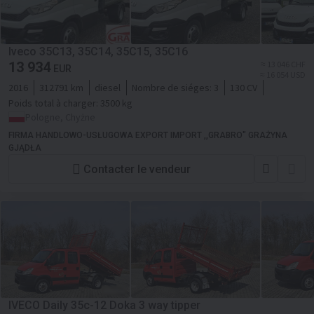
Iveco 35C13, 35C14, 35C15, 35C16
13 934
≈ 13 046 CHF
EUR
≈ 16 054 USD
2016
312791 km
diesel
Nombre de siéges:
3
130 CV
Poids total à charger:
3500 kg
Pologne, Chyżne
FIRMA HANDLOWO-USŁUGOWA EXPORT IMPORT ,,GRABRO" GRAŻYNA
GJĄDŁA
Contacter le vendeur
IVECO Daily 35c-12 Doka 3 way tipper