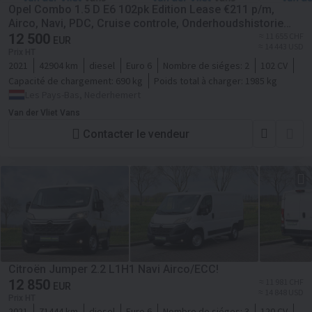
Opel Combo 1.5 D E6 102pk Edition Lease €211 p/m,
Airco, Navi, PDC, Cruise controle, Onderhoudshistorie
aanwezig
12 500
≈ 11 655 CHF
EUR
≈ 14 443 USD
Prix HT
2021
42904 km
diesel
Euro 6
Nombre de siéges:
2
102 CV
Capacité de chargement:
690 kg
Poids total à charger:
1985 kg
Les Pays-Bas, Nederhemert
Van der Vliet Vans
Contacter le vendeur
Citroën Jumper 2.2 L1H1 Navi Airco/ECC!
12 850
≈ 11 981 CHF
EUR
≈ 14 848 USD
Prix HT
2021
71444 km
diesel
Euro 6
Nombre de siéges:
3
120 CV