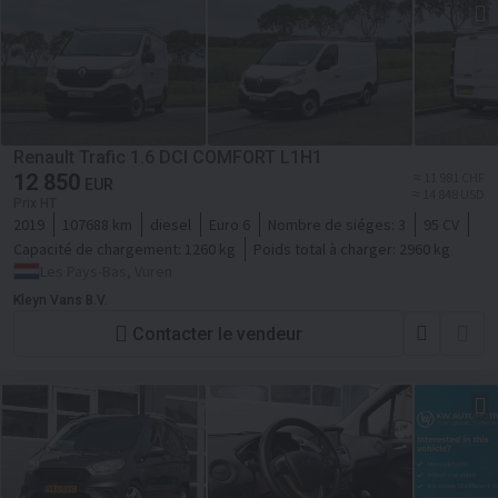
Renault Trafic 1.6 DCI COMFORT L1H1
12 850
≈ 11 981 CHF
EUR
≈ 14 848 USD
Prix HT
2019
107688 km
diesel
Euro 6
Nombre de siéges:
3
95 CV
Capacité de chargement:
1260 kg
Poids total à charger:
2960 kg
Les Pays-Bas, Vuren
Kleyn Vans B.V.
Contacter le vendeur