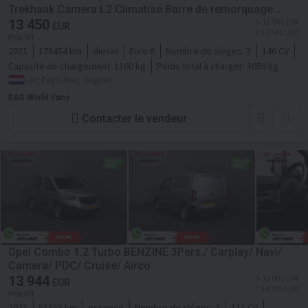
Trekhaak Camera L2 Climatisé Barre de remorquage
Régulateur de vitesse
13 450
≈ 12 540 CHF
EUR
≈ 15 541 USD
Prix HT
2021
178454 km
diesel
Euro 6
Nombre de siéges:
3
146 CV
Capacité de chargement:
1160 kg
Poids total à charger:
3050 kg
Les Pays-Bas, Veghel
BAS World Vans
Contacter le vendeur
Opel Combo 1.2 Turbo BENZINE 3Pers./ Carplay/ Navi/
Camera/ PDC/ Cruise/ Airco
13 944
≈ 13 001 CHF
EUR
≈ 16 112 USD
Prix HT
2021
51553 km
essence
Nombre de siéges:
3
111 CV