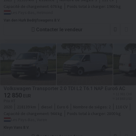
Capacité de chargement:
676 kg
Poids total à charger:
1960 kg
Les Pays-Bas, Helmond
Van den Hurk Bedrijfswagens B.V.
Contacter le vendeur
Volkswagen Transporter 2.0 TDI L2 T6.1 NAP Euro6 AC
12 850
≈ 11 981 CHF
EUR
≈ 14 848 USD
Prix HT
2020
218139 km
diesel
Euro 6
Nombre de siéges:
2
110 CV
Capacité de chargement:
944 kg
Poids total à charger:
2800 kg
Les Pays-Bas, Vuren
Kleyn Vans B.V.