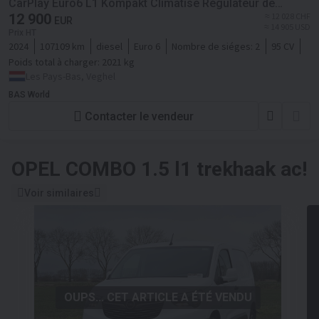
CarPlay Euro6 L1 Kompakt Climatisé Régulateur de
vitesse
12 900
≈ 12 028 CHF
EUR
≈ 14 905 USD
Prix HT
2024
107109 km
diesel
Euro 6
Nombre de siéges:
2
95 CV
Poids total à charger:
2021 kg
Les Pays-Bas, Veghel
BAS World
Contacter le vendeur
OPEL COMBO 1.5 l1 trekhaak ac!
Voir similaires
OUPS... CET ARTICLE A ÉTÉ VENDU