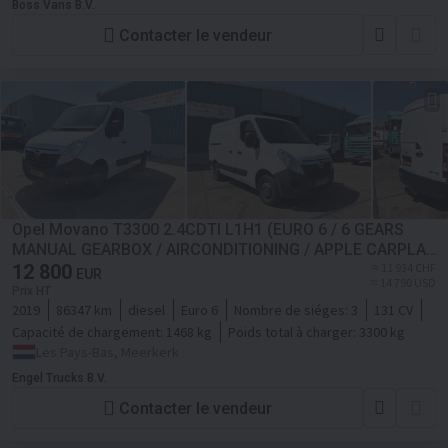
Boss Vans B.V.
Contacter le vendeur
Opel Movano T3300 2.4CDTI L1H1 (EURO 6 / 6 GEARS
MANUAL GEARBOX / AIRCONDITIONING / APPLE CARPLAY
/ REAR VIEW CAMERA / ETC)
12 800
≈ 11 934 CHF
EUR
≈ 14 790 USD
Prix HT
2019
86347 km
diesel
Euro 6
Nombre de siéges:
3
131 CV
Capacité de chargement:
1468 kg
Poids total à charger:
3300 kg
Les Pays-Bas, Meerkerk
Engel Trucks B.V.
Contacter le vendeur