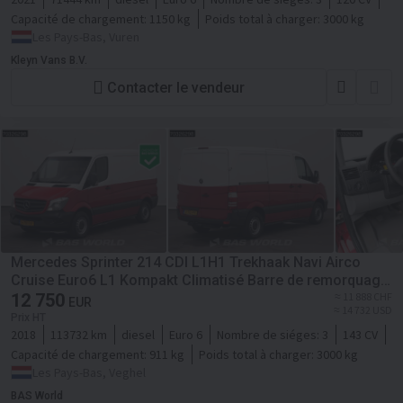
Capacité de chargement:
1150 kg
Poids total à charger:
3000 kg
Les Pays-Bas, Vuren
Kleyn Vans B.V.
Contacter le vendeur
Mercedes Sprinter 214 CDI L1H1 Trekhaak Navi Airco
Cruise Euro6 L1 Kompakt Climatisé Barre de remorquage
Régulateur de vitesse
12 750
≈ 11 888 CHF
EUR
≈ 14 732 USD
Prix HT
2018
113732 km
diesel
Euro 6
Nombre de siéges:
3
143 CV
Capacité de chargement:
911 kg
Poids total à charger:
3000 kg
Les Pays-Bas, Veghel
BAS World