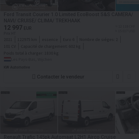
Ford Transit Courier 1.0 Limited EcoBoost S&S CAMERA/
NAVI/ CRUISE/ CLIMA/ TREKHAAK
12 997
≈ 12 118 CHF
EUR
≈ 15 017 USD
Prix HT
2021
122975 km
essence
Euro 6
Nombre de siéges:
2
101 CV
Capacité de chargement:
602 kg
Poids total à charger:
1830 kg
Les Pays-Bas, Wijchen
KW Automotive
Contacter le vendeur
Renault Trafic 145pk Automaat L2H1 Airco Cruise