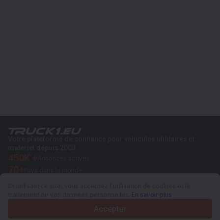
Votre plateforme de confiance pour véhicules utilitaires et
matériel depuis 2003
450K +
Annonces actives
70+
Pays dans le monde
36
Langues prises en charge
En utilisant ce site, vous acceptez l’utilisation de cookies et le
traitement de vos données personnelles.
En savoir plus
4.7/5
Trustpilot
Accepter