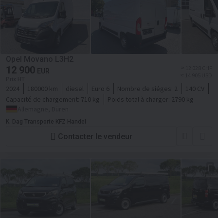
Opel Movano L3H2
12 900
≈ 12 028 CHF
EUR
≈ 14 905 USD
Prix HT
2024
180000 km
diesel
Euro 6
Nombre de siéges:
2
140 CV
Capacité de chargement:
710 kg
Poids total à charger:
2790 kg
Allemagne, Düren
K. Dag Transporte KFZ Handel
Contacter le vendeur