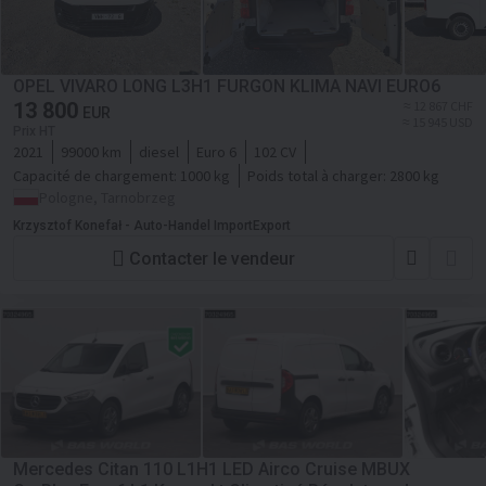
OPEL VIVARO LONG L3H1 FURGON KLIMA NAVI EURO6
13 800
≈ 12 867 CHF
EUR
≈ 15 945 USD
Prix HT
2021
99000 km
diesel
Euro 6
102 CV
Capacité de chargement:
1000 kg
Poids total à charger:
2800 kg
Pologne, Tarnobrzeg
Krzysztof Konefał - Auto-Handel ImportExport
Contacter le vendeur
Mercedes Citan 110 L1H1 LED Airco Cruise MBUX