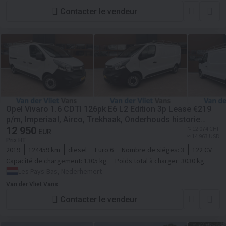
Contacter le vendeur
Opel Vivaro 1.6 CDTI 126pk E6 L2 Edition 3p Lease €219
p/m, Imperiaal, Airco, Trekhaak, Onderhouds historie
aanwezig
12 950
≈ 12 074 CHF
EUR
≈ 14 963 USD
Prix HT
2019
124459 km
diesel
Euro 6
Nombre de siéges:
3
122 CV
Capacité de chargement:
1305 kg
Poids total à charger:
3030 kg
Les Pays-Bas, Nederhemert
Van der Vliet Vans
Contacter le vendeur