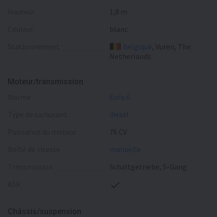
Hauteur
1,8 m
Сouleur
blanc
Stationnement
Belgique
, Vuren, The
Netherlands
Moteur/transmission
norme
Euro 6
type de carburant
diesel
puissance du moteur
76 CV
boîte de vitesse
manuelle
transmission
Schaltgetriebe, 5-Gang
ASR
Châssis/suspension