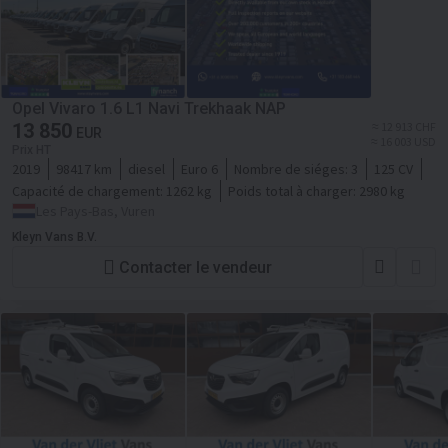
Opel Vivaro 1.6 L1 Navi Trekhaak NAP
13 850
≈ 12 913 CHF
EUR
≈ 16 003 USD
Prix HT
2019
98417 km
diesel
Euro 6
Nombre de siéges:
3
125 CV
Capacité de chargement:
1262 kg
Poids total à charger:
2980 kg
Les Pays-Bas, Vuren
Kleyn Vans B.V.
Contacter le vendeur