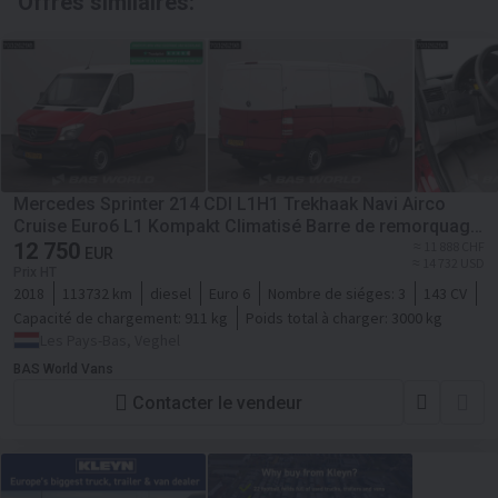
Offres similaires:
Mercedes Sprinter 214 CDI L1H1 Trekhaak Navi Airco
Cruise Euro6 L1 Kompakt Climatisé Barre de remorquage
Régulateur de vitesse
12 750
≈ 11 888 CHF
EUR
≈ 14 732 USD
Prix HT
2018
113732 km
diesel
Euro 6
Nombre de siéges:
3
143 CV
Capacité de chargement:
911 kg
Poids total à charger:
3000 kg
Les Pays-Bas, Veghel
BAS World Vans
Contacter le vendeur