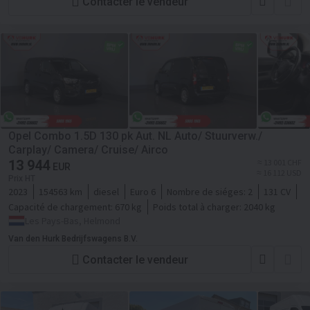
Contacter le vendeur
Opel Combo 1.5D 130 pk Aut. NL Auto/ Stuurverw./
Carplay/ Camera/ Cruise/ Airco
13 944
≈ 13 001 CHF
EUR
≈ 16 112 USD
Prix HT
2023
154563 km
diesel
Euro 6
Nombre de siéges:
2
131 CV
Capacité de chargement:
670 kg
Poids total à charger:
2040 kg
Les Pays-Bas, Helmond
Van den Hurk Bedrijfswagens B.V.
Contacter le vendeur