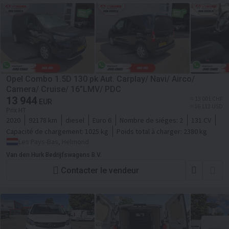
Opel Combo 1.5D 130 pk Aut. Carplay/ Navi/ Airco/
Camera/ Cruise/ 16”LMV/ PDC
13 944
≈ 13 001 CHF
EUR
≈ 16 112 USD
Prix HT
2020
92178 km
diesel
Euro 6
Nombre de siéges:
2
131 CV
Capacité de chargement:
1025 kg
Poids total à charger:
2380 kg
Les Pays-Bas, Helmond
Van den Hurk Bedrijfswagens B.V.
Contacter le vendeur