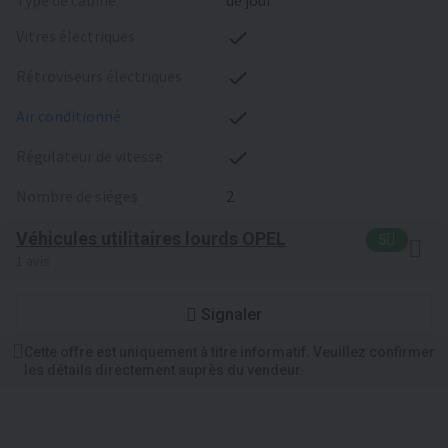
type de cabine
de jour
vitres électriques
rétroviseurs électriques
air conditionné
régulateur de vitesse
nombre de siéges
2
Véhicules utilitaires lourds OPEL
5
1 avis
Signaler
Cette offre est uniquement à titre informatif. Veuillez confirmer
les détails directement auprès du vendeur.