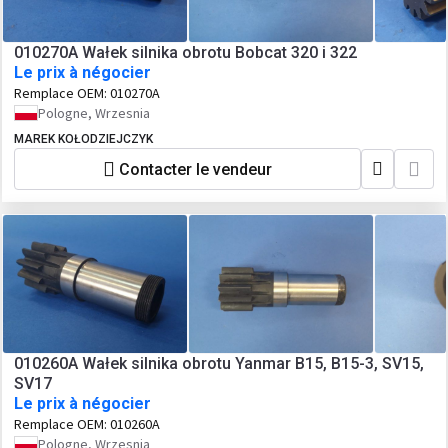
010270A Wałek silnika obrotu Bobcat 320 i 322
Le prix à négocier
Remplace OEM:
010270A
Pologne, Wrzesnia
MAREK KOŁODZIEJCZYK
Contacter le vendeur
010260A Wałek silnika obrotu Yanmar B15, B15-3, SV15,
SV17
Le prix à négocier
Remplace OEM:
010260A
Pologne, Wrzesnia