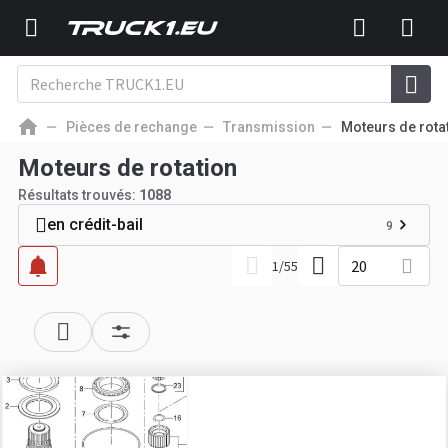
Pièces de rechange
Transmission
Moteurs de rota
Moteurs de rotation
Résultats trouvés:
1088
en crédit-bail
9
20
1
/
55