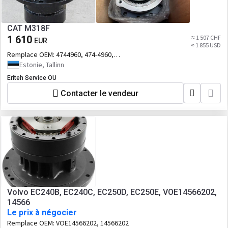
CAT M318F
1 610
≈ 1 507 CHF
EUR
≈ 1 855 USD
Remplace OEM:
4744960, 474-4960,
CA4744960
Estonie, Tallinn
Eriteh Service OU
Contacter le vendeur
Volvo EC240B, EC240C, EC250D, EC250E, VOE14566202,
14566
Le prix à négocier
Remplace OEM:
VOE14566202, 14566202