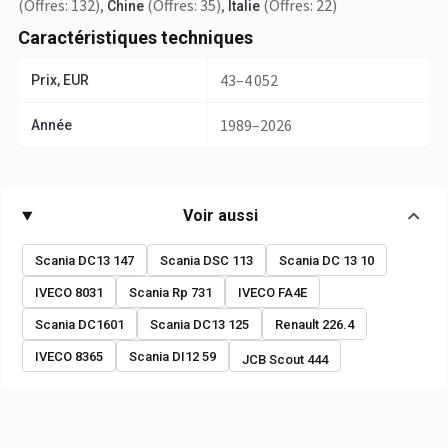
(Offres: 132)
,
(Offres: 35)
,
(Offres: 22)
Chine
Italie
Caractéristiques techniques
43–4 052
Prix, EUR
1989–2026
Année
Voir aussi
Scania DC13 147
Scania DSC 113
Scania DC 13 10
IVECO 8031
Scania Rp 731
IVECO FA4E
Scania DC1601
Scania DC13 125
Renault 226.4
IVECO 8365
Scania DI12 59
JCB Scout 444