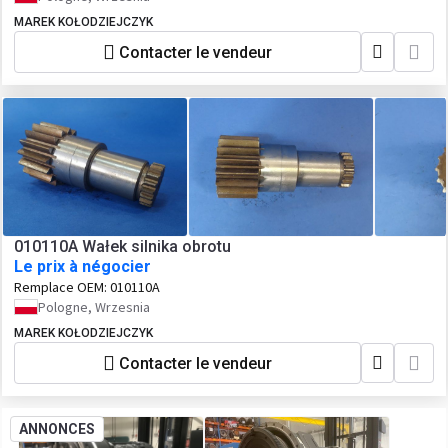
MAREK KOŁODZIEJCZYK
Contacter le vendeur
010110A Wałek silnika obrotu
Le prix à négocier
Remplace OEM:
010110A
Pologne, Wrzesnia
MAREK KOŁODZIEJCZYK
Contacter le vendeur
ANNONCES