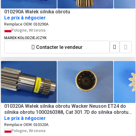
010290A Wałek silnika obrotu
Le prix à négocier
Remplace OEM:
010290A
Pologne, Wrzesnia
MAREK KOŁODZIEJCZYK
Contacter le vendeur
010320A Wałek silnika obrotu Wacker Neuson ET24 do
silnika obrotu 1000260388, Cat 301.7D do silnika obrotu
399-2941 (3992941)
Le prix à négocier
Remplace OEM:
010320A
Pologne, Wrzesnia