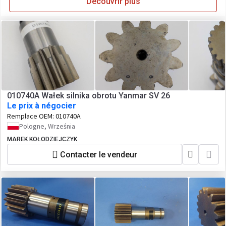
Découvrir plus
010740A Wałek silnika obrotu Yanmar SV 26
Le prix à négocier
Remplace OEM:
010740A
Pologne, Września
MAREK KOŁODZIEJCZYK
Contacter le vendeur