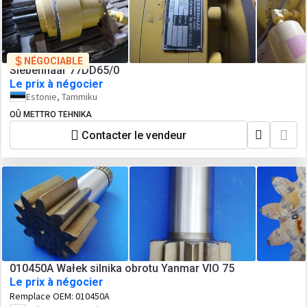
NÉGOCIABLE
Siebenhaar 77DD65/0
Le prix à négocier
Estonie, Tammiku
OÛ METTRO TEHNIKA
Contacter le vendeur
010450A Wałek silnika obrotu Yanmar VIO 75
Le prix à négocier
Remplace OEM:
010450A