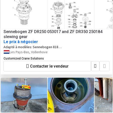
Sennebogen ZF DR250 053017 and ZF DR350 250184
slewing gear
Le prix à négocier
Adapté à modèles:
Sennebogen 818
821 825 E series ( and older type
Les Pays-Bas, Vollenhove
sennebogen cranes with this slewing
Customized Crane Solutions
reduction ).
Contacter le vendeur