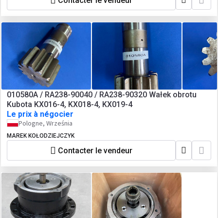
Contacter le vendeur
010580A / RA238-90040 / RA238-90320 Wałek obrotu
Kubota KX016-4, KX018-4, KX019-4
Le prix à négocier
Pologne, Września
MAREK KOŁODZIEJCZYK
Contacter le vendeur