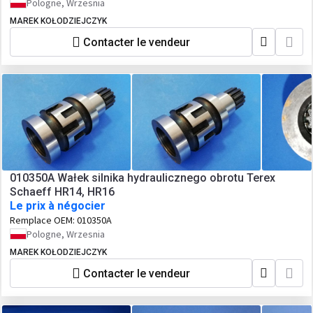
Pologne, Wrzesnia
MAREK KOŁODZIEJCZYK
Contacter le vendeur
010350A Wałek silnika hydraulicznego obrotu Terex
Schaeff HR14, HR16
Le prix à négocier
Remplace OEM:
010350A
Pologne, Wrzesnia
MAREK KOŁODZIEJCZYK
Contacter le vendeur