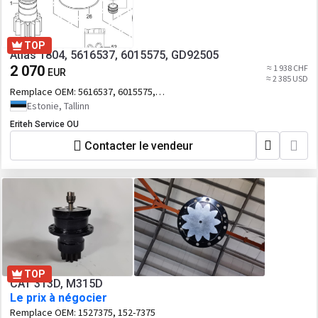
TOP
Atlas 1804, 5616537, 6015575, GD92505
2 070
≈ 1 938 CHF
EUR
≈ 2 385 USD
Remplace OEM:
5616537, 6015575,
GD92505
Estonie, Tallinn
Eriteh Service OU
Contacter le vendeur
TOP
CAT 313D, M315D
Le prix à négocier
Remplace OEM:
1527375, 152-7375