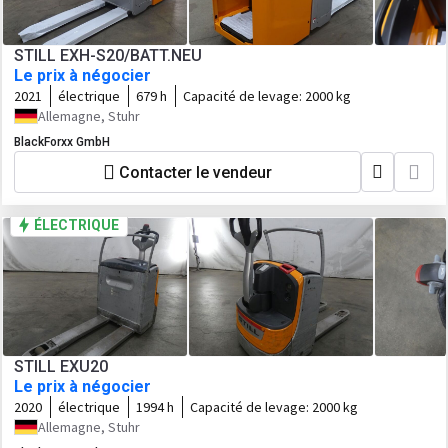
STILL EXH-S20/BATT.NEU
Le prix à négocier
2021
électrique
679 h
Capacité de levage:
2000 kg
Allemagne, Stuhr
BlackForxx GmbH
Contacter le vendeur
ÉLECTRIQUE
STILL EXU20
Le prix à négocier
2020
électrique
1994 h
Capacité de levage:
2000 kg
Allemagne, Stuhr