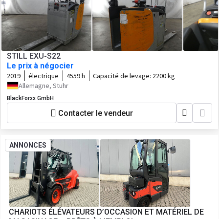
STILL EXU-S22
Le prix à négocier
2019
électrique
4559 h
Capacité de levage:
2200 kg
Allemagne, Stuhr
BlackForxx GmbH
Contacter le vendeur
ANNONCES
CHARIOTS ÉLÉVATEURS D’OCCASION ET MATÉRIEL DE