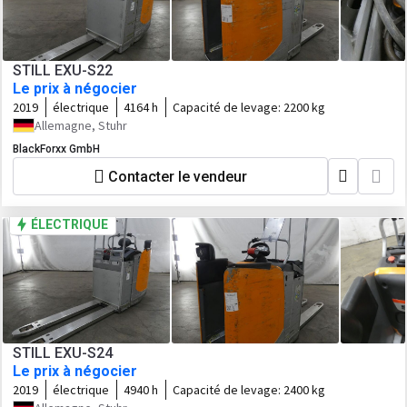
STILL EXU-S22
Le prix à négocier
2019
électrique
4164 h
Capacité de levage:
2200 kg
Allemagne, Stuhr
BlackForxx GmbH
Contacter le vendeur
ÉLECTRIQUE
STILL EXU-S24
Le prix à négocier
2019
électrique
4940 h
Capacité de levage:
2400 kg