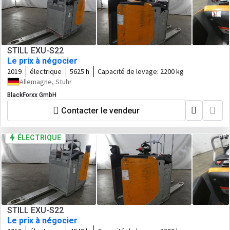
STILL EXU-S22
Le prix à négocier
2019
électrique
5625 h
Capacité de levage:
2200 kg
Allemagne, Stuhr
BlackForxx GmbH
Contacter le vendeur
ÉLECTRIQUE
STILL EXU-S22
Le prix à négocier