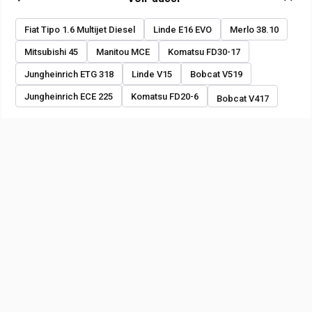
Fiat Tipo 1.6 Multijet Diesel
Linde E16 EVO
Merlo 38.10
Mitsubishi 45
Manitou MCE
Komatsu FD30-17
Jungheinrich ETG 318
Linde V15
Bobcat V519
Jungheinrich ECE 225
Komatsu FD20-6
Bobcat V417