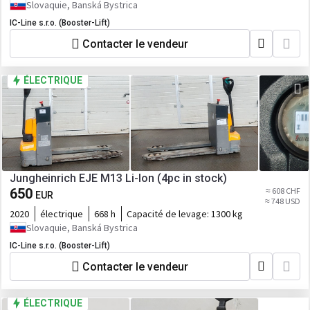
Slovaquie, Banská Bystrica
IC-Line s.r.o. (Booster-Lift)
Contacter le vendeur
ÉLECTRIQUE
Jungheinrich EJE M13 Li-Ion (4pc in stock)
650
≈ 608 CHF
EUR
≈ 748 USD
2020
électrique
668 h
Capacité de levage:
1300 kg
Slovaquie, Banská Bystrica
IC-Line s.r.o. (Booster-Lift)
Contacter le vendeur
ÉLECTRIQUE