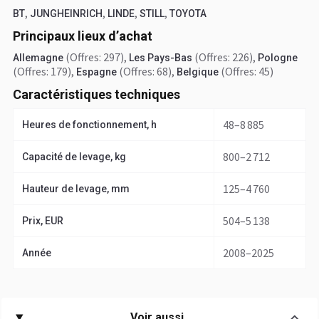
,
,
,
,
BT
JUNGHEINRICH
LINDE
STILL
TOYOTA
Principaux lieux d’achat
(Offres: 297)
,
(Offres: 226)
,
Allemagne
Les Pays-Bas
Pologne
(Offres: 179)
,
(Offres: 68)
,
(Offres: 45)
Espagne
Belgique
Caractéristiques techniques
48–8 885
Heures de fonctionnement, h
800–2 712
Capacité de levage, kg
125–4 760
Hauteur de levage, mm
504–5 138
Prix, EUR
2008–2025
Année
Voir aussi