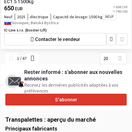
EC1.5 1500kg
650
≈ 608 CHF
EUR
≈ 748 USD
Neuf
2025
électrique
Capacité de levage:
1500 kg
NEUF
Slovaquie, Banská Bystrica
IC-Line s.r.o. (Booster-Lift)
Contacter le vendeur
20
1
/
47
Rester informé : s'abonner aux nouvelles
annonces
Recevez les dernières publicités adaptées à vos
préférences
S'abonner
Transpalettes : aperçu du marché
Principaux fabricants