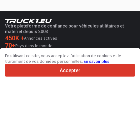
Votre plateforme de confiance pour véhicules utilitaires et
matériel depuis 2003
450K +
Annonces actives
70+
Pays dans le monde
36
Langues prises en charge
En utilisant ce site, vous acceptez l’utilisation de cookies et le
traitement de vos données personnelles.
En savoir plus
4.7/5
Trustpilot
Accepter
Aux vendeurs
Services de promotion
Tarifs aux services payants du site
Assistance
Aux acheteurs
Avis sur les marques