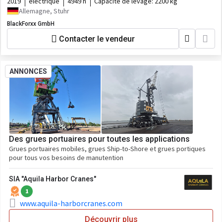
2019
électrique
4949 h
Capacité de levage:
2200 kg
Allemagne, Stuhr
BlackForxx GmbH
Contacter le vendeur
ANNONCES
Des grues portuaires pour toutes les applications
Grues portuaires mobiles, grues Ship-to-Shore et grues portiques
pour tous vos besoins de manutention
SIA "Aquila Harbor Cranes"
1
www.aquila-harborcranes.com
Découvrir plus