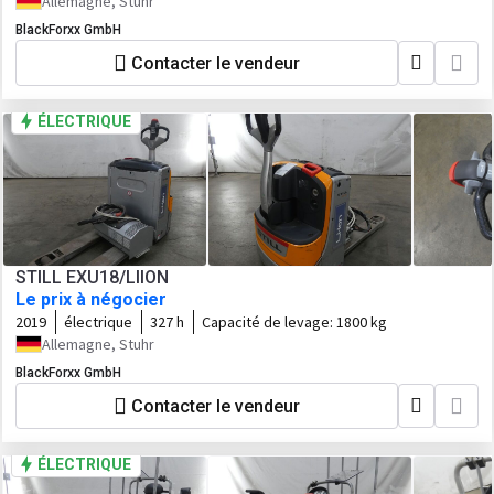
Allemagne, Stuhr
BlackForxx GmbH
Contacter le vendeur
ÉLECTRIQUE
STILL EXU18/LIION
Le prix à négocier
2019
électrique
327 h
Capacité de levage:
1800 kg
Allemagne, Stuhr
BlackForxx GmbH
Contacter le vendeur
ÉLECTRIQUE