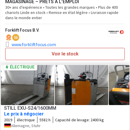
MAGASINAGE – PRÊTS À L’EMPLOI
30+ ans d’expérience • Toutes les grandes marques • Plus de 400
chariots Linde en stock • Remise en état légère • Livraison rapide
dans le monde entier
Forklift Focus B.V.
12
www.forkliftfocus.com
Voir le stock
ÉLECTRIQUE
STILL EXU-S24/1600MM
Le prix à négocier
2019
électrique
5582 h
Capacité de levage:
2400 kg
Allemagne, Stuhr