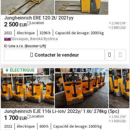
Jungheinrich ERE 120 2t/ 2021yy
2 500
Location
≈ 2 340 CHF
EUR
≈ 2 880 USD
2021
électrique
3296 h
Capacité de levage:
2000 kg
Slovaquie, Banská Bystrica
IC-Line s.r.o. (Booster-Lift)
Contacter le vendeur
ÉLECTRIQUE
Jungheinrich EJE 116i Li-ion/ 2022y/ 1.6t/ 278kg (5pc)
1 700
Location
≈ 1 591 CHF
EUR
≈ 1 958 USD
2022
électrique
600 h
Capacité de levage:
1600 kg