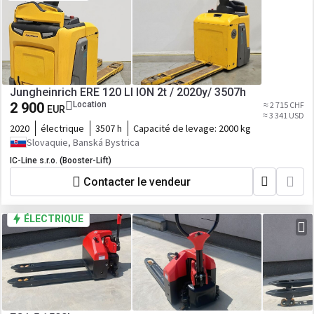
Jungheinrich ERE 120 LI ION 2t / 2020y/ 3507h
2 900
Location
≈ 2 715 CHF
EUR
≈ 3 341 USD
2020
électrique
3507 h
Capacité de levage:
2000 kg
Slovaquie, Banská Bystrica
IC-Line s.r.o. (Booster-Lift)
Contacter le vendeur
ÉLECTRIQUE