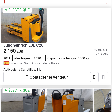
ÉLECTRIQUE
Jungheinrich EJE C20
2 150
≈ 2 013 CHF
EUR
≈ 2 477 USD
2021
électrique
1430 h
Capacité de levage:
2000 kg
Espagne, Sant Andreu de la Barca
Activacions Carretillas, S.L
Contacter le vendeur
ÉLECTRIQUE