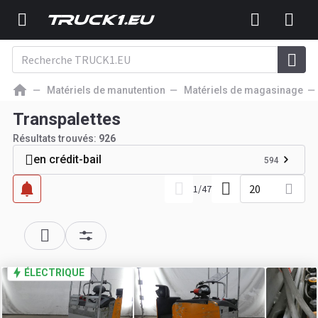
Matériels de manutention
Matériels de magasinage
Transpalettes
Résultats trouvés:
926
en crédit-bail
594
20
1
/
47
ÉLECTRIQUE