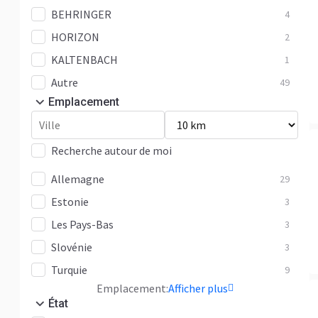
BEHRINGER
4
HORIZON
2
KALTENBACH
1
Autre
49
Emplacement
Recherche autour de moi
Allemagne
29
Estonie
3
Les Pays-Bas
3
Slovénie
3
Turquie
9
Emplacement:
Afficher plus
État