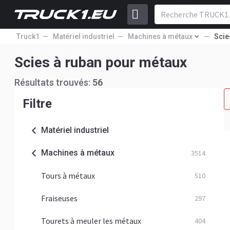
Truck1
Matériel industriel
Machines à métaux
Scie
Scies à ruban pour métaux
Résultats trouvés:
56
Filtre
Matériel industriel
Machines à métaux
3514
Tours à métaux
510
Fraiseuses
297
Tourets à meuler les métaux
404