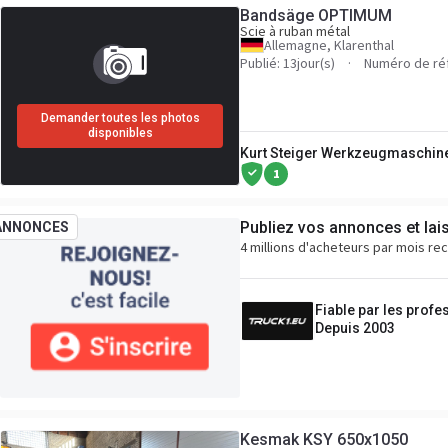
Bandsäge OPTIMUM
Scie à ruban métal
Allemagne, Klarenthal
Publié: 13jour(s)
Numéro de ré
Demander toutes les photos
disponibles
Kurt Steiger Werkzeugmaschi
1
Publiez vos annonces et lai
ANNONCES
4 millions d'acheteurs par mois re
Fiable par les profe
Depuis 2003
Kesmak KSY 650x1050