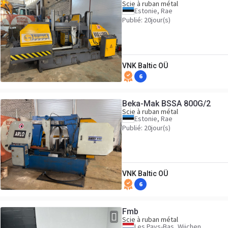
Scie à ruban métal
Estonie, Rae
Publié: 20jour(s)
VNK Baltic OÜ
6
Beka-Mak BSSA 800G/2
Scie à ruban métal
Estonie, Rae
Publié: 20jour(s)
VNK Baltic OÜ
6
Fmb
Scie à ruban métal
Les Pays-Bas, Wijchen