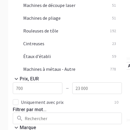
Machines de découpe laser
51
Machines de pliage
51
Rouleuses de tôle
192
Cintreuses
23
Étaux d'établi
59
Machines à métaux - Autre
778
Prix, EUR
—
Uniquement avec prix
10
Filtrer par mot...
Marque