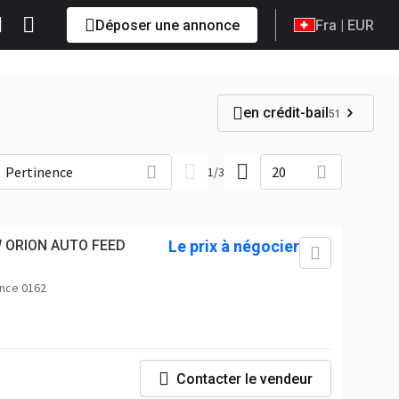
Déposer une annonce
Fra
| EUR
en crédit-bail
51
Pertinence
20
1
/
3
 ORION AUTO FEED
Le prix à négocier
nce 0162
Contacter le vendeur