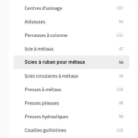
Centres d'usinage
327
Aléseuses
94
Perceuses à colonne
121
Scie à métaux
47
Scies à ruban pour métaux
56
Scies circulaires à métaux
36
Presses à métaux
156
Presses plieuses
98
Presses hydrauliques
96
Cisailles guillotines
118