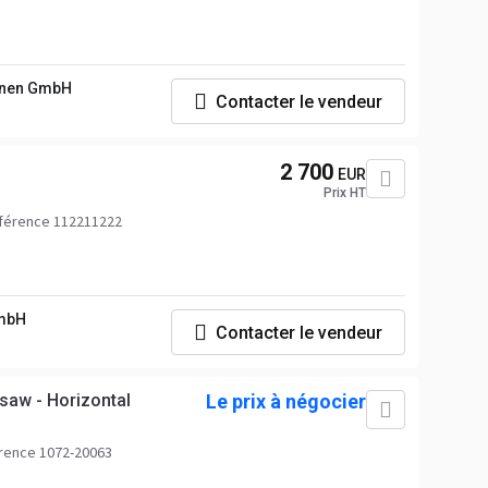
nen GmbH
Contacter le vendeur
2 700
EUR
Prix HT
férence 112211222
mbH
Contacter le vendeur
aw - Horizontal
Le prix à négocier
rence 1072-20063