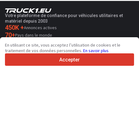
Votre plateforme de confiance pour véhicules utilitaires et
matériel depuis 2003
450K +
Annonces actives
70+
Pays dans le monde
36
Langues prises en charge
En utilisant ce site, vous acceptez l’utilisation de cookies et le
traitement de vos données personnelles.
En savoir plus
4.7/5
Trustpilot
Accepter
Aux vendeurs
Services de promotion
Tarifs aux services payants du site
Assistance
Aux acheteurs
Avis sur les marques
Salons