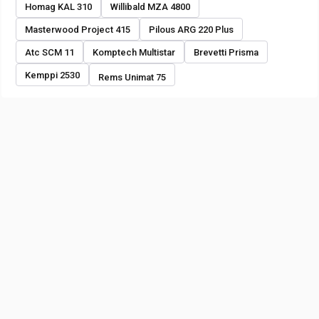
Homag KAL 310
Willibald MZA 4800
Masterwood Project 415
Pilous ARG 220 Plus
Atc SCM 11
Komptech Multistar
Brevetti Prisma
Kemppi 2530
Rems Unimat 75