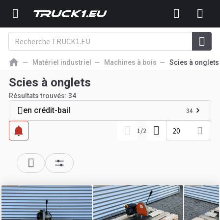
Matériel industriel
Machines à bois
Scies à onglets
Scies à onglets
Résultats trouvés:
34
en crédit-bail
34
20
1
/
2