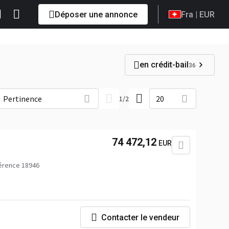
Déposer une annonce
Fra
| EUR
en crédit-bail
36
Pertinence
20
1
/
2
74 472,12
EUR
érence 18946
Contacter le vendeur