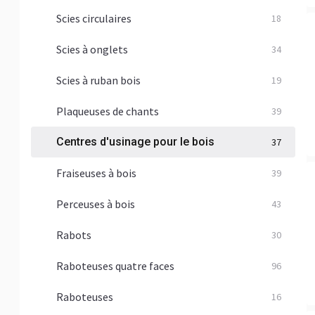
Scies circulaires
18
Scies à onglets
34
Scies à ruban bois
19
Plaqueuses de chants
39
Centres d'usinage pour le bois
37
Fraiseuses à bois
39
Perceuses à bois
43
Rabots
30
Raboteuses quatre faces
96
Raboteuses
16