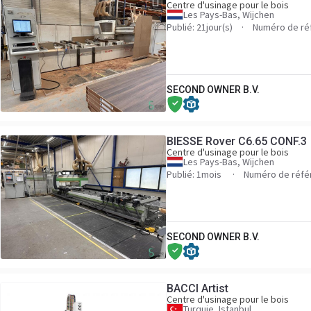
Centre d'usinage pour le bois
Les Pays-Bas, Wijchen
Publié: 21jour(s)
Numéro de ré
SECOND OWNER B.V.
BIESSE Rover C6.65 CONF.3
Centre d'usinage pour le bois
Les Pays-Bas, Wijchen
Publié: 1mois
Numéro de réfé
SECOND OWNER B.V.
BACCI Artist
Centre d'usinage pour le bois
Turquie, Istanbul