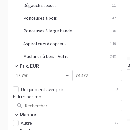
Dégauchisseuses
11
Ponceuses à bois
42
Ponceuses à large bande
30
Aspirateurs à copeaux
149
Machines à bois - Autre
348
Prix, EUR
—
Uniquement avec prix
8
Filtrer par mot...
Marque
Autre
37