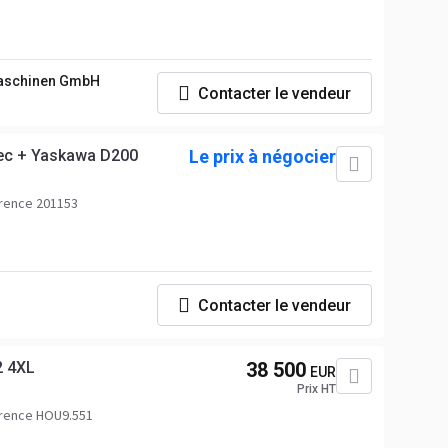
aschinen GmbH
Contacter le vendeur
ec + Yaskawa D200
Le prix à négocier
rence 201153
Contacter le vendeur
2 4XL
38 500
EUR
Prix HT
rence HOU9.551