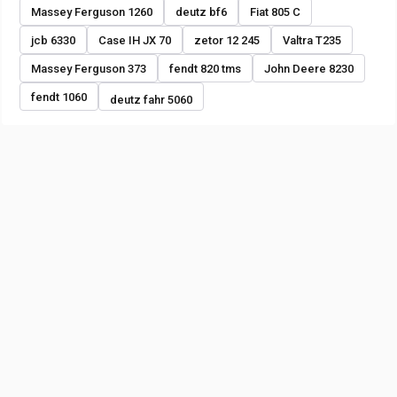
Massey Ferguson 1260
deutz bf6
Fiat 805 C
jcb 6330
Case IH JX 70
zetor 12 245
Valtra T235
Massey Ferguson 373
fendt 820 tms
John Deere 8230
fendt 1060
deutz fahr 5060