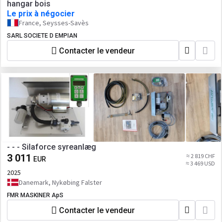
hangar bois
Le prix à négocier
France, Seysses-Savès
SARL SOCIETE D EMPIAN
Contacter le vendeur
- - - Silaforce syreanlæg
3 011
≈ 2 819 CHF
EUR
≈ 3 469 USD
2025
Danemark, Nykøbing Falster
FMR MASKINER ApS
Contacter le vendeur