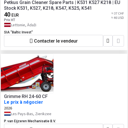
Petkus Grain Cleaner Spare Parts | K531 K527 K218 | EU
Stock K531, K527, K218, K547, K525, K541
40
≈ 37 CHF
EUR
≈ 46 USD
Prix HT
Lettonie, Ādaži
SIA "Baltic Invest"
Contacter le vendeur
Grimme RH 24-60 CF
Le prix à négocier
2026
Les Pays-Bas, Zierikzee
P. van Eijzeren Mechanisatie B.V.