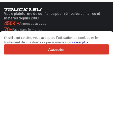
Votre plateforme de confiance pour véhicules utilitaires et
matériel depuis 2003
450K +
Annonces actives
70+
Pays dans le monde
36
Langues prises en charge
En utilisant ce site, vous acceptez l’utilisation de cookies et le
traitement de vos données personnelles.
En savoir plus
4.7/5
Trustpilot
Accepter
Aux vendeurs
Services de promotion
Tarifs aux services payants du site
Assistance
Aux acheteurs
Avis sur les marques
Salons