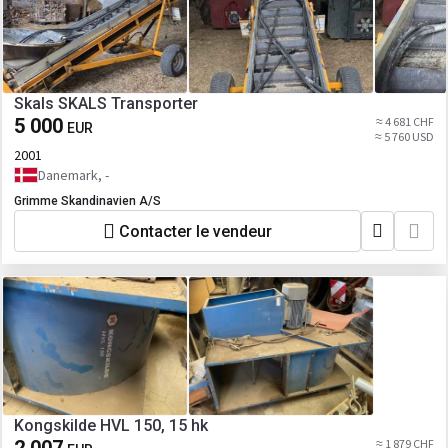
Skals SKALS Transporter
5 000
≈ 4 681 CHF
EUR
≈ 5 760 USD
2001
Danemark, -
Grimme Skandinavien A/S
Contacter le vendeur
Kongskilde HVL 150, 15 hk
≈ 1 879 CHF