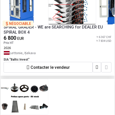
NÉGOCIABLE
SPIRAL GRADER - WE are SEARCHING for DEALER EU
SPIRAL BOX 4
6 800
≈ 6 367 CHF
EUR
≈ 7 834 USD
Prix HT
2026
Lettonie, Ķekava
SIA "Baltic Invest"
Contacter le vendeur