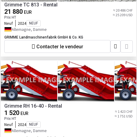
Grimme TC 813 - Rental
21 880
≈ 20 486 CHF
EUR
≈ 25 209 USD
Prix HT
Neuf
2024
NEUF
Allemagne, Damme
GRIMME Landmaschinenfabrik GmbH & Co. KG
Contacter le vendeur
Grimme RH 16-40 - Rental
1 520
≈ 1 423 CHF
EUR
≈ 1 751 USD
Prix HT
Neuf
2024
NEUF
Allemagne, Damme