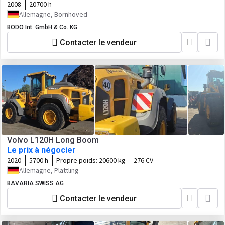
2008
20700 h
Allemagne, Bornhöved
BODO Int. GmbH & Co. KG
Contacter le vendeur
Volvo L120H Long Boom
Le prix à négocier
2020
5700 h
Propre poids:
20600 kg
276 CV
Allemagne, Plattling
BAVARIA SWISS AG
Contacter le vendeur