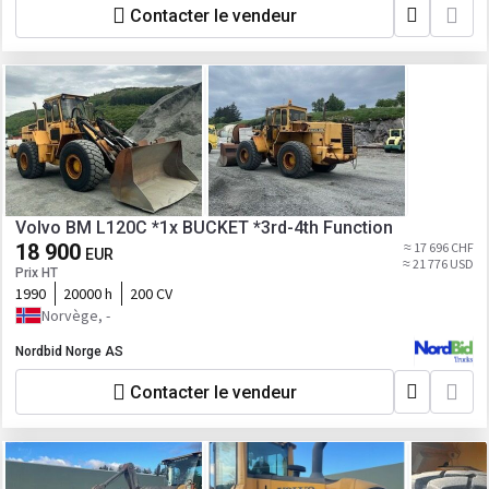
Contacter le vendeur
Volvo BM L120C *1x BUCKET *3rd-4th Function
18 900
≈ 17 696 CHF
EUR
≈ 21 776 USD
Prix HT
1990
20000 h
200 CV
Norvège, -
Nordbid Norge AS
Contacter le vendeur