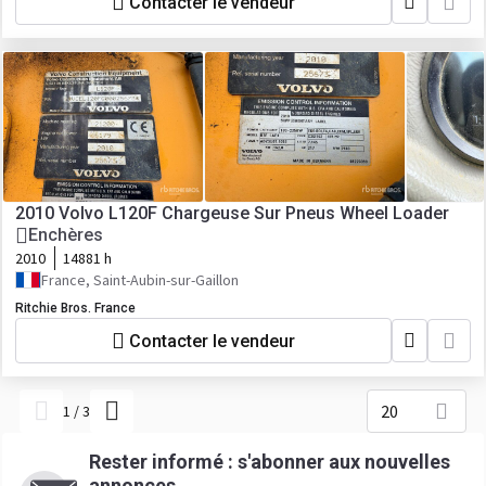
Contacter le vendeur
2010 Volvo L120F Chargeuse Sur Pneus Wheel Loader
Enchères
2010
14881 h
France, Saint-Aubin-sur-Gaillon
Ritchie Bros. France
Contacter le vendeur
20
1
/
3
Rester informé : s'abonner aux nouvelles
annonces