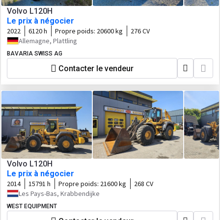
Volvo L120H
Le prix à négocier
2022
6120 h
Propre poids:
20600 kg
276 CV
Allemagne, Plattling
BAVARIA SWISS AG
Contacter le vendeur
Volvo L120H
Le prix à négocier
2014
15791 h
Propre poids:
21600 kg
268 CV
Les Pays-Bas, Krabbendijke
WEST EQUIPMENT