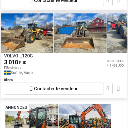
Contacter le vendeur
VOLVO L120G
3 010
≈ 2 818 CHF
EUR
≈ 3 468 USD
Enchères
Suède, Växjö
Blinto
Contacter le vendeur
ANNONCES