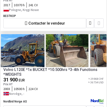
Prix HT
2017
10370 h
241 CV
Pologne, Kręgi Nowe
BESTKOP
Contacter le vendeur
Volvo L120E *1x BUCKET *10.500hrs *3-4th Functions
*WEIGHTS
31 900
≈ 29 868 CHF
EUR
≈ 36 754 USD
Prix HT
2003
10500 h
224 CV
Norvège, -
Nordbid Norge AS