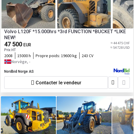
Volvo L120F *15.000hrs *3rd FUNCTION *BUCKET *LIKE
NEW!
47 500
≈ 44 475 CHF
EUR
≈ 54 728 USD
Prix HT
2008
15000 h
Propre poids:
19600 kg
243 CV
Norvège, -
Nordbid Norge AS
Contacter le vendeur