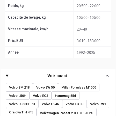
20 500–22 000
Poids, kg
10 500–10 500
Capacité de levage, kg
20–40
Vitesse maximale, km/h
3 010–183 000
Prix, EUR
1992–2025
Année
Voir aussi
Volvo BM 218
Volvo EW 50
Miller Formless M1000
Volvo L50H
Volvo EC3
Hanomag 55d
Volvo EC55BPRO
Volvo G946
Volvo EC 30
Volvo EW1
Craiova TIH 445
Volkswagen Passat 2.0 TDI 190 PS