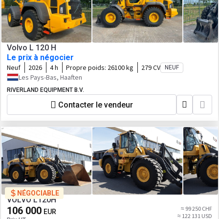
Volvo L 120 H
Le prix à négocier
Neuf
2026
4 h
Propre poids:
26100 kg
279 CV
NEUF
Les Pays-Bas, Haaften
RIVERLAND EQUIPMENT B.V.
Contacter le vendeur
NÉGOCIABLE
VOLVO L120H
106 000
≈ 99 250 CHF
EUR
≈ 122 131 USD