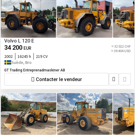
Volvo L 120 E
34 200
≈ 32 022 CHF
EUR
≈ 39 404 USD
2002
16245 h
219 CV
Suède, Bro
GT Trading Entreprenadmaskiner AB
Contacter le vendeur