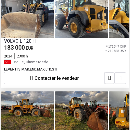
VOLVO L 120 H
183 000
≈ 171 347 CHF
EUR
≈ 210 848 USD
2024
2300 h
Turquie, Himmetdede
LEVENT IS MAK.END.MAK.LTD.STI
Contacter le vendeur