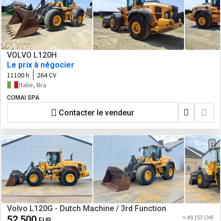
VOLVO L120H
Le prix à négocier
11100 h
264 CV
Italie, Bra
COMAI SPA
Contacter le vendeur
Volvo L120G - Dutch Machine / 3rd Function
52 500
≈ 49 157 CHF
EUR