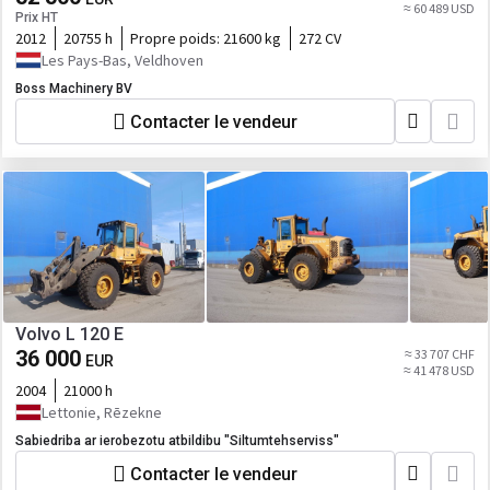
≈ 60 489 USD
Prix HT
2012
20755 h
Propre poids:
21600 kg
272 CV
Les Pays-Bas, Veldhoven
Boss Machinery BV
Contacter le vendeur
Volvo L 120 E
36 000
≈ 33 707 CHF
EUR
≈ 41 478 USD
2004
21000 h
Lettonie, Rēzekne
Sabiedriba ar ierobezotu atbildibu "Siltumtehserviss"
Contacter le vendeur