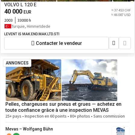
VOLVO L 120 E
40 000
≈ 37 453 CHF
EUR
≈ 46 087 USD
2003
33000 h
Turquie, Himmetdede
LEVENT IS MAK.END.MAK.LTD.STI
Contacter le vendeur
ANNONCES
Pelles, chargeuses sur pneus et grues — achetez en
toute confiance grâce à une inspection MEVAS
25+ pays • Inspection en 60 points • 80+ photos • Sans commission
Mevas – Wolfgang Bühn