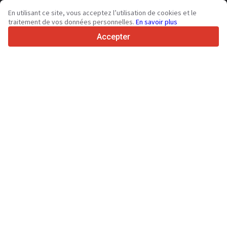
36
Langues prises en charge
En utilisant ce site, vous acceptez l’utilisation de cookies et le
traitement de vos données personnelles.
En savoir plus
4.7/5
Trustpilot
Accepter
Aux vendeurs
Services de promotion
Tarifs aux services payants du site
Assistance
Aux acheteurs
Avis sur les marques
Salons
Crédit-bail
Informations
À propos de Truck1