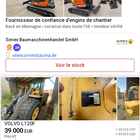
Fournisseur de confiance d’engins de chantier
Basé en Allemagne • Livraison dans toute l’UE • Vendeur vérifié
Simex Baumaschinenhandel GmbH
10
www.simexbauma.de
Voir le stock
VOLVO L120F
39 000
≈ 36 516 CHF
EUR
≈ 44 935 USD
Prix HT