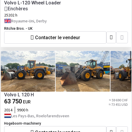
Volvo L-120 Wheel Loader
Enchères
25202 h
Royaume-Uni, Derby
Ritchie Bros. - UK
Contacter le vendeur
Volvo L 120 H
63 750
≈ 59 690 CHF
EUR
≈ 73 451 USD
2014
9900 h
Les Pays-Bas, Roelofarendsveen
Hogeboom-machinery