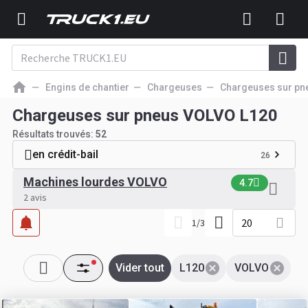
Engins de chantier
Chargeuses
Chargeuses sur pn
Chargeuses sur pneus VOLVO L120
Résultats trouvés:
52
en crédit-bail
26
Machines lourdes VOLVO
4.7
2 avis
20
1
/
3
Vider tout
L120
VOLVO