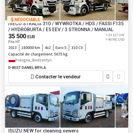
NÉGOCIABLE
IVECO STRALIS 310 / WYWROTKA / HDS / FASSI F135
/ HYDROBURTA / E5 EEV / 3 STRONNA / MANUAL
35 500
≈ 33 127 CHF
EUR
≈ 40 941 USD
Prix HT
2013
180000 km
4x2
Euro 5
310 CV
Capacité de chargement:
5675 kg
Pologne, Bodzentyn
D-BEST DANIEL BRYŁA
Contacter le vendeur
ISUZU NEW for cleaning sewers