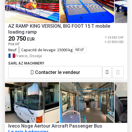
AZ RAMP KING VERSION, BIG FOOT 15 T mobile
loading ramp
20 750
≈ 19 363 CHF
EUR
≈ 23 930 USD
Prix HT
Neuf
Capacité de levage:
15000 kg
NEUF
France, Osseja
SARL AZ MACHINERY
Contacter le vendeur
Iveco Noge Aertour Aircraft Passenger Bus
Le prix à négocier