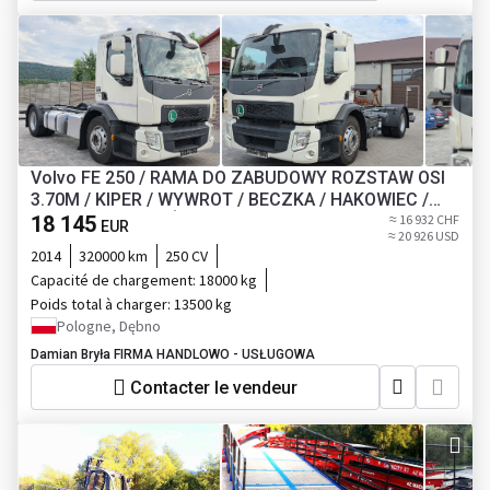
Volvo FE 250 / RAMA DO ZABUDOWY ROZSTAW OSI
3.70M / KIPER / WYWROT / BECZKA / HAKOWIEC /
UTRZYMANIE DRÓG / EURO 6 / SPROWADZONY /
18 145
≈ 16 932 CHF
EUR
≈ 20 926 USD
BLOKADA MOSTU
2014
320000 km
250 CV
Capacité de chargement:
18000 kg
Poids total à charger:
13500 kg
Pologne, Dębno
Damian Bryła FIRMA HANDLOWO - USŁUGOWA
Contacter le vendeur