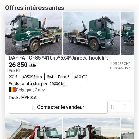
Offres intéressantes
DAF FAT CF85 *410hp*6X4*Jimeca hook lift
26 850
≈ 25 055 CHF
EUR
≈ 30 965 USD
Prix HT
2015
405095 km
6x4
Euro 5
410 CV
Poids total à charger:
26000 kg
Belgique, Ciney
Trucks MPH S.A
Contacter le vendeur