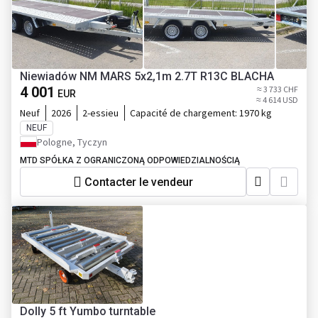
Niewiadów NM MARS 5x2,1m 2.7T R13C BLACHA
4 001
≈ 3 733 CHF
EUR
≈ 4 614 USD
Neuf
2026
2-essieu
Capacité de chargement:
1970 kg
NEUF
Pologne, Tyczyn
MTD SPÓŁKA Z OGRANICZONĄ ODPOWIEDZIALNOŚCIĄ
Contacter le vendeur
Dolly 5 ft Yumbo turntable