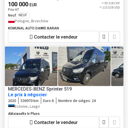
100 000
≈ 93 318 CHF
EUR
≈ 115 328 USD
Prix HT
Neuf
NEUF
Pologne, Brzechów
KOMUNAL AUTO DAWID BARAN
Contacter le vendeur
MERCEDES-BENZ Sprinter 519
Le prix à négocier
2020
536970 km
Euro 6
Nombre de siéges:
24
Estonie, Laagri
Aktsiaselts Iv Pluss
Contacter le vendeur