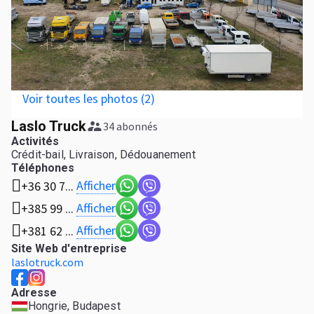
Voir toutes les photos (2)
Laslo Truck
34 abonnés
Activités
Crédit-bail, Livraison, Dédouanement
Téléphones
Afficher
+36 30 7...
Afficher
+385 99 ...
Afficher
+381 62 ...
Site Web d'entreprise
laslotruck.com
Adresse
Hongrie, Budapest