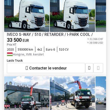
IVECO S-WAY / 510 / RETARDER / I-PARK COOL /
33 500
≈ 31 366 CHF
EUR
≈ 38 598 USD
Prix HT
2020
593000 km
4x2
Euro 6
510 CV
Hongrie, XVIII. kerület
Laslo Truck
Contacter le vendeur