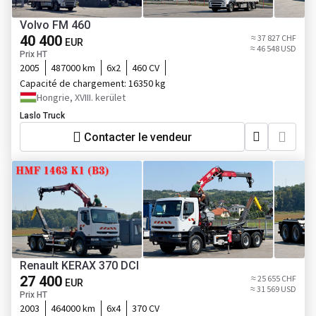
Volvo FM 460
40 400
≈ 37 827 CHF
EUR
≈ 46 548 USD
Prix HT
2005
487000 km
6x2
460 CV
Capacité de chargement:
16350 kg
Hongrie, XVIII. kerület
Laslo Truck
Contacter le vendeur
Renault KERAX 370 DCI
27 400
≈ 25 655 CHF
EUR
≈ 31 569 USD
Prix HT
2003
464000 km
6x4
370 CV