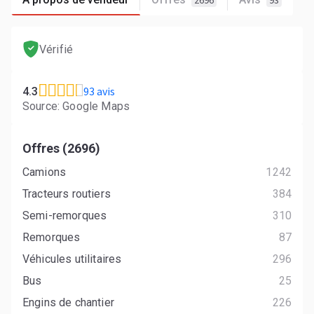
2696
93
Vérifié
93 avis
4.3
Source: Google Maps
Offres (2696)
Camions
1242
Tracteurs routiers
384
Semi-remorques
310
Remorques
87
Véhicules utilitaires
296
Bus
25
Engins de chantier
226