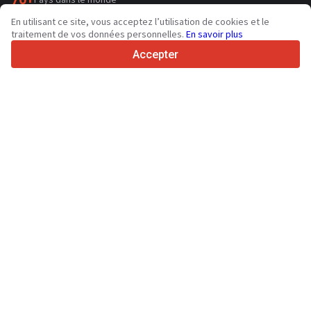
36
Langues prises en charge
En utilisant ce site, vous acceptez l’utilisation de cookies et le
traitement de vos données personnelles.
En savoir plus
4.7/5
Trustpilot
Accepter
Aux vendeurs
Services de promotion
Tarifs aux services payants du site
Assistance
Aux acheteurs
Avis sur les marques
Salons
Crédit-bail
Informations
À propos de Truck1