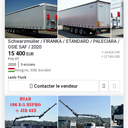
Schwarzmüller / FIRANKA / STANDARD / PALECIARA /
OSIE SAF / 2020
15 400
≈ 14 419 CHF
EUR
≈ 17 743 USD
Prix HT
2020
3-essieu
Hongrie, XVIII. kerület
Laslo Truck
Contacter le vendeur