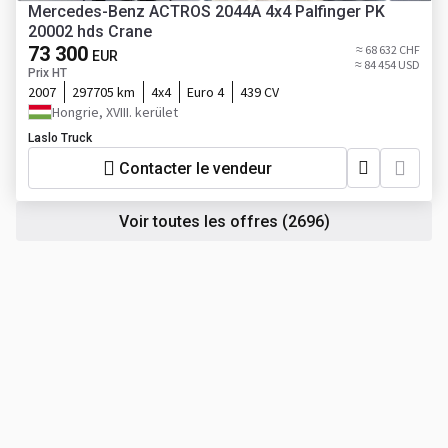
Mercedes-Benz ACTROS 2044A 4x4 Palfinger PK
20002 hds Crane
73 300
≈ 68 632 CHF
EUR
≈ 84 454 USD
Prix HT
2007
297705 km
4x4
Euro 4
439 CV
Hongrie, XVIII. kerület
Laslo Truck
Contacter le vendeur
Voir toutes les offres
(2696)