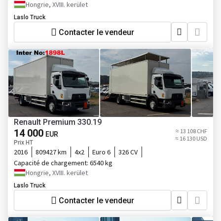
Hongrie, XVIII. kerület
Laslo Truck
Contacter le vendeur
Renault Premium 330.19
14 000
≈ 13 108 CHF
EUR
≈ 16 130 USD
Prix HT
2016
809427 km
4x2
Euro 6
326 CV
Capacité de chargement:
6540 kg
Hongrie, XVIII. kerület
Laslo Truck
Contacter le vendeur