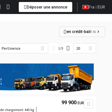
Déposer une annonce
Fra
| EUR
en crédit-bail
174
Pertinence
20
1
/
9
99 900
EUR
 de chargement:
445 kg