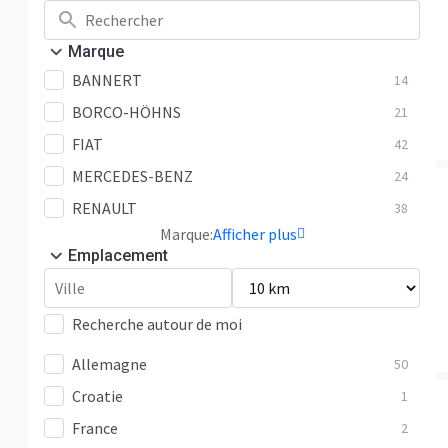
Marque
BANNERT
14
BORCO-HÖHNS
21
FIAT
42
MERCEDES-BENZ
24
RENAULT
38
Marque:
Afficher plus
Emplacement
Recherche autour de moi
Allemagne
50
Croatie
1
France
2