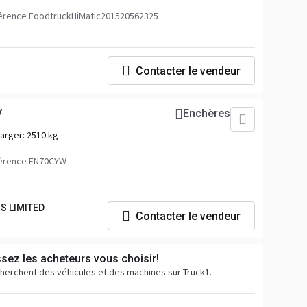
érence FoodtruckHiMatic201520562325
Contacter le vendeur
V
Enchères
harger:
2510 kg
érence FN70CYW
S LIMITED
Contacter le vendeur
ssez les acheteurs vous choisir!
cherchent des véhicules et des machines sur Truck1.