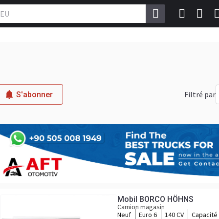
Filtré par
S'abonner
Mobil BORCO HÖHNS
Camion magasin
Neuf
Euro 6
140 CV
Capacité