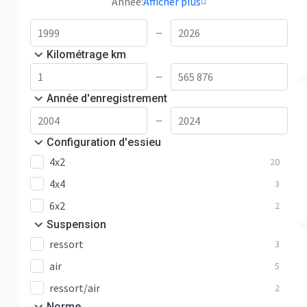
Année:
Afficher plus
—
Kilométrage km
—
Année d'enregistrement
—
Configuration d'essieu
4x2
20
4x4
3
6x2
2
Suspension
ressort
3
air
5
ressort/air
2
Norme