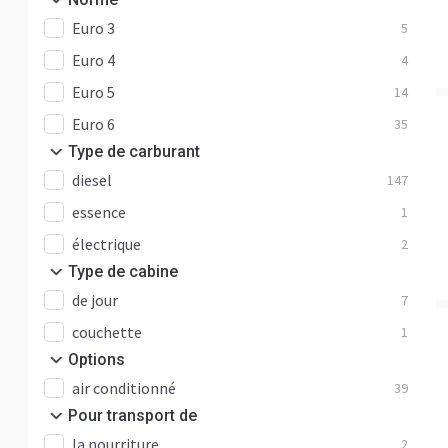
Euro 3
5
Euro 4
4
Euro 5
14
Euro 6
35
Type de carburant
diesel
147
essence
1
électrique
2
Type de cabine
de jour
7
couchette
1
Options
air conditionné
39
Pour transport de
la nourriture
2