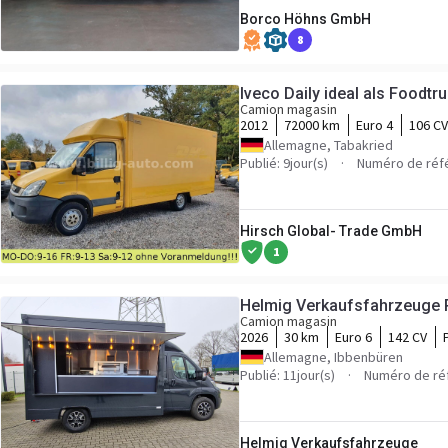
Borco Höhns GmbH
8
Iveco Daily ideal als Food
Camion magasin
2012
72000 km
Euro 4
106 CV
Allemagne, Tabakried
Publié: 9jour(s)
Numéro de réf
Hirsch Global- Trade GmbH
1
Helmig Verkaufsfahrzeuge 
Camion magasin
2026
30 km
Euro 6
142 CV
Allemagne, Ibbenbüren
Publié: 11jour(s)
Numéro de ré
Helmig Verkaufsfahrzeuge