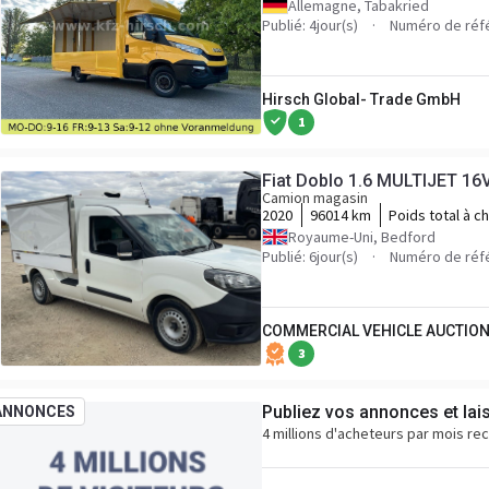
Allemagne, Tabakried
Publié: 4jour(s)
Numéro de réf
Hirsch Global- Trade GmbH
1
Fiat Doblo 1.6 MULTIJET 16
Camion magasin
2020
96014 km
Poids total à c
Royaume-Uni, Bedford
Publié: 6jour(s)
Numéro de réf
COMMERCIAL VEHICLE AUCTION
3
Publiez vos annonces et lai
ANNONCES
4 millions d'acheteurs par mois re