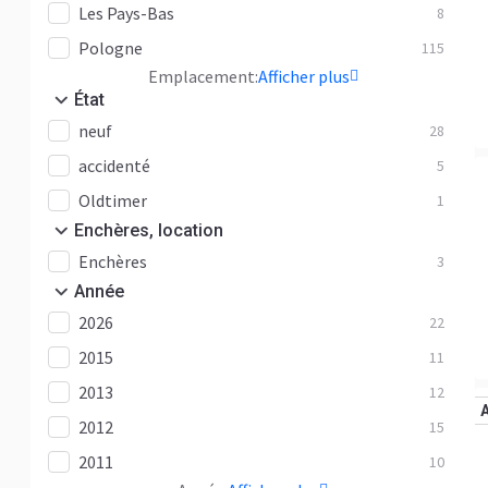
Les Pays-Bas
8
Pologne
115
Emplacement:
Afficher plus
État
neuf
28
accidenté
5
Oldtimer
1
Enchères, location
Enchères
3
Année
2026
22
2015
11
2013
12
2012
15
2011
10