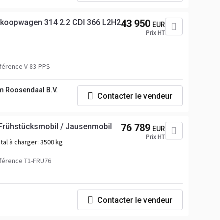
rkoopwagen 314 2.2 CDI 366 L2H2
43 950
EUR
Prix HT
férence V-83-PPS
m Roosendaal B.V.
Contacter le vendeur
Frühstücksmobil / Jausenmobil
76 789
EUR
Prix HT
tal à charger:
3500 kg
férence T1-FRU76
Contacter le vendeur