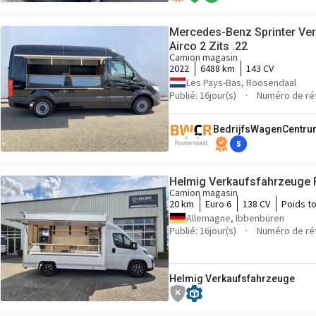
Mercedes-Benz Sprinter Ve
Airco 2 Zits .22
Camion magasin
2022
6488 km
143 CV
Les Pays-Bas, Roosendaal
Publié: 16jour(s)
Numéro de ré
BedrijfsWagenCentru
5
Helmig Verkaufsfahrzeuge 
Camion magasin
20 km
Euro 6
138 CV
Poids to
Allemagne, Ibbenbüren
Publié: 16jour(s)
Numéro de ré
Helmig Verkaufsfahrzeuge