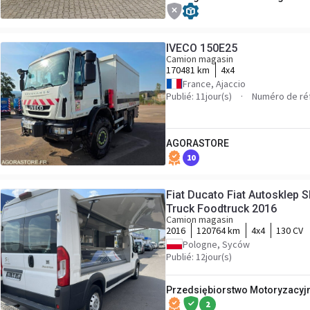
IVECO 150E25
Camion magasin
170481 km
4x4
France, Ajaccio
Publié: 11jour(s)
Numéro de ré
AGORASTORE
10
Fiat Ducato Fiat Autosklep
Truck Foodtruck 2016
Camion magasin
2016
120764 km
4x4
130 CV
Pologne, Syców
Publié: 12jour(s)
Przedsiębiorstwo Motoryzacyjne
2