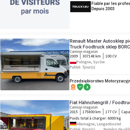
Fiable par les profe
Depuis 2003
Renault Master Autosklep 
Truck Foodtruck sklep BOR
Camion magasin
2009
307148 km
100 CV
Pologne, Syców
Publié: 7jour(s)
Przedsiębiorstwo Motoryzacyjne
2
Fiat Hähnchengrill / Foodtru
Camion magasin
2015
175800 km
177 CV
Capa
Poids total à charger:
6000 kg
Allemagne, Lengenbostel
Publié: 8jour(s)
Numéro de réf