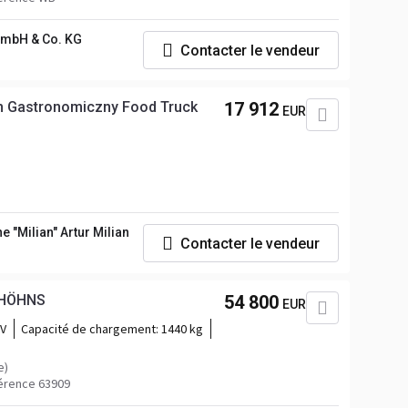
mbH & Co. KG
Contacter le vendeur
in Gastronomiczny Food Truck
17 912
EUR
 "Milian" Artur Milian
Contacter le vendeur
 HÖHNS
54 800
EUR
CV
Capacité de chargement:
1440 kg
e)
érence 63909