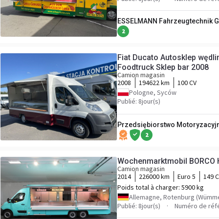
ESSELMANN Fahrzeugtechnik G
2
Fiat Ducato Autosklep wędl
Foodtruck Sklep bar 2008
Camion magasin
2008
194622 km
100 CV
Pologne, Syców
Publié: 8jour(s)
Przedsiębiorstwo Motoryzacyjne
2
Wochenmarktmobil BORCO
Camion magasin
2014
226000 km
Euro 5
149 
Poids total à charger:
5900 kg
Allemagne, Rotenburg (Wümm
Publié: 8jour(s)
Numéro de réf