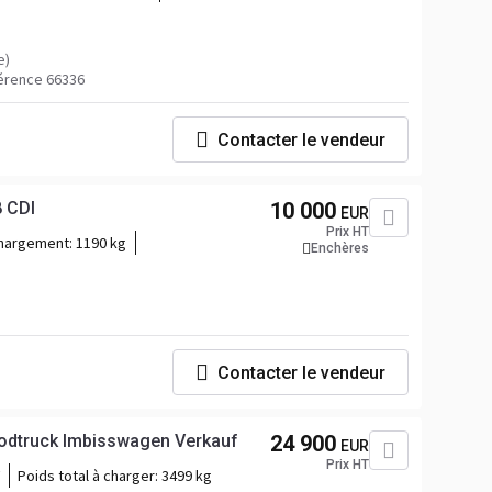
e)
érence 66336
Contacter le vendeur
 CDI
10 000
EUR
Prix HT
chargement:
1190 kg
Enchères
Contacter le vendeur
oodtruck Imbisswagen Verkauf
24 900
EUR
Prix HT
Poids total à charger:
3499 kg