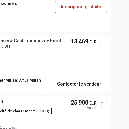
ssionnels
Inscription gratuite
pieczyw Gastronomiczny Food
13 469
EUR
CO 20
 "Milian" Artur Milian
Contacter le vendeur
ck
25 900
EUR
Prix HT
cité de chargement:
1310 kg
érence WB