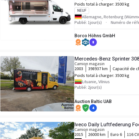
Poids total à charger:
3500 kg
NEUF
Allemagne, Rotenburg (Wümm
Publié: 1jour(s)
Numéro de réf
Borco Höhns GmbH
8
Mercedes-Benz Sprinter 308
Camion magasin
2003
398937 km
Capacité de 
Poids total à charger:
3500 kg
Lituanie, Vilnius
Publié: 2jour(s)
Auction Baltic UAB
4
Iveco Daily Luftfederung F
Camion magasin
2015
26000 km
Euro 6
116 CV